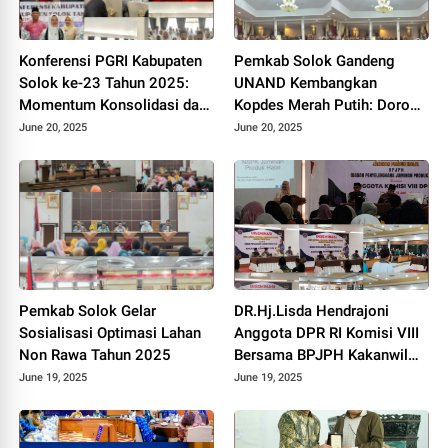
Konferensi PGRI Kabupaten
Pemkab Solok Gandeng
Solok ke-23 Tahun 2025:
UNAND Kembangkan
Momentum Konsolidasi dan
Kopdes Merah Putih: Dorong
Pemilihan Pengurus Baru.
Produksi Pupuk Organik dan
June 20, 2025
June 20, 2025
Kesejahteraan Petani 2025.
Pemkab Solok Gelar
DR.Hj.Lisda Hendrajoni
Sosialisasi Optimasi Lahan
Anggota DPR RI Komisi VIII
Non Rawa Tahun 2025
Bersama BPJPH Kakanwil
Sumbar Gelar Roadshow
June 19, 2025
June 19, 2025
Diseminasi Produk Halal di
Kota Solok 2025.