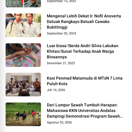
September 12, 2025
Mengenal Lebih Dekat Ir. Nofil Anoverta
Datuak Rangkayo Batuah Cawako
Bukittinggi
September 02, 2024
Luar biasa !Serda Andri Silvia Lakukan
Khitan/Sunat Terhadap Anak Warga
Binaannya
Desember 21, 2023
Kasi Penmad Matamuda di MTsN 7 Lima
Puluh Kota
Juli 16, 2026
Dari Lumpur Sawah Tumbuh Harapan:
Mahasiswa KKN Universitas Andalas
Dampingi Demonstrasi Program Sawah
Pokok Murah di Jorong Bayua
Agustus 02, 2026