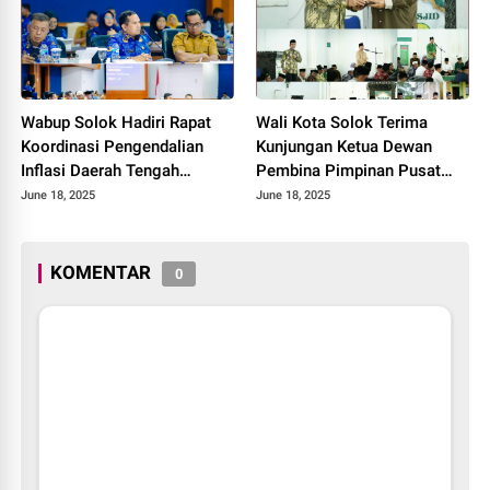
Wabup Solok Hadiri Rapat
Wali Kota Solok Terima
Koordinasi Pengendalian
Kunjungan Ketua Dewan
Inflasi Daerah Tengah
Pembina Pimpinan Pusat
Provinsi Sumatera Barat
Muhammadiyah Tahun 2025.
June 18, 2025
June 18, 2025
Tahun 2025
KOMENTAR
0