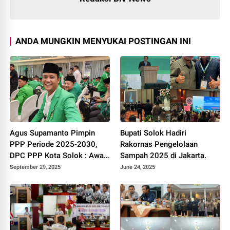
ANDA MUNGKIN MENYUKAI POSTINGAN INI
Agus Supamanto Pimpin
Bupati Solok Hadiri
PPP Periode 2025-2030,
Rakornas Pengelolaan
DPC PPP Kota Solok : Awal
Sampah 2025 di Jakarta.
Kebangkitan Partai Kabah
September 29, 2025
June 24, 2025