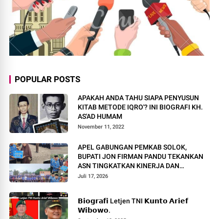
POPULAR POSTS
APAKAH ANDA TAHU SIAPA PENYUSUN
KITAB METODE IQRO'? INI BIOGRAFI KH.
AS'AD HUMAM
November 11, 2022
APEL GABUNGAN PEMKAB SOLOK,
BUPATI JON FIRMAN PANDU TEKANKAN
ASN TINGKATKAN KINERJA DAN
PELAYANAN MASYARAKAT.
Juli 17, 2026
𝗕𝗶𝗼𝗴𝗿𝗮𝗳𝗶 Letjen TNI 𝗞𝘂𝗻𝘁𝗼 𝗔𝗿𝗶𝗲𝗳
𝗪𝗶𝗯𝗼𝘄𝗼.