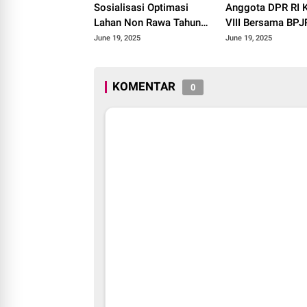
Sosialisasi Optimasi
Anggota DPR RI 
Lahan Non Rawa Tahun
VIII Bersama BP
2025
Kakanwil Sumbar 
June 19, 2025
June 19, 2025
Roadshow Disemi
Produk Halal di K
Solok 2025.
KOMENTAR
0