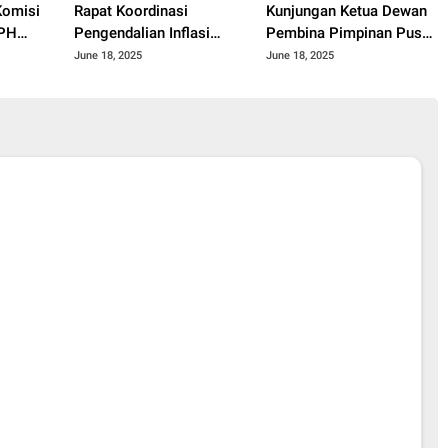
Komisi
Rapat Koordinasi
Kunjungan Ketua Dewan
JPH
Pengendalian Inflasi
Pembina Pimpinan Pusat
Gelar
Daerah Tengah Provinsi
Muhammadiyah Tahun
June 18, 2025
June 18, 2025
nasi
Sumatera Barat Tahun
2025.
ota
2025