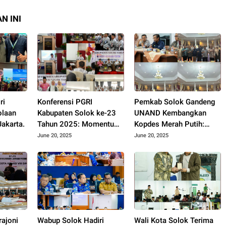
N INI
ri
Konferensi PGRI
Pemkab Solok Gandeng
olaan
Kabupaten Solok ke-23
UNAND Kembangkan
akarta.
Tahun 2025: Momentum
Kopdes Merah Putih:
Konsolidasi dan
Dorong Produksi Pupuk
June 20, 2025
June 20, 2025
Pemilihan Pengurus
Organik dan
Baru.
Kesejahteraan Petani
2025.
rajoni
Wabup Solok Hadiri
Wali Kota Solok Terima