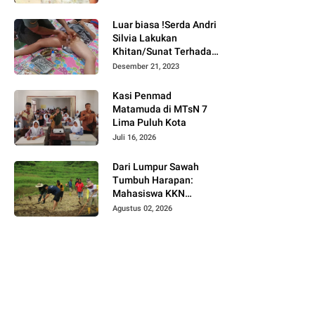
Bukittinggi
Luar biasa !Serda Andri
Silvia Lakukan
Khitan/Sunat Terhadap
Anak Warga Binaannya
Desember 21, 2023
Kasi Penmad
Matamuda di MTsN 7
Lima Puluh Kota
Juli 16, 2026
Dari Lumpur Sawah
Tumbuh Harapan:
Mahasiswa KKN
Universitas Andalas
Agustus 02, 2026
Dampingi Demonstrasi
Program Sawah Pokok
Murah di Jorong Bayua