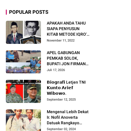
POPULAR POSTS
APAKAH ANDA TAHU
SIAPA PENYUSUN
KITAB METODE IQRO'?
INI BIOGRAFI KH. AS'AD
November 11, 2022
HUMAM
APEL GABUNGAN
PEMKAB SOLOK,
BUPATI JON FIRMAN
PANDU TEKANKAN ASN
Juli 17, 2026
TINGKATKAN KINERJA
DAN PELAYANAN
𝗕𝗶𝗼𝗴𝗿𝗮𝗳𝗶 Letjen TNI
MASYARAKAT.
𝗞𝘂𝗻𝘁𝗼 𝗔𝗿𝗶𝗲𝗳
𝗪𝗶𝗯𝗼𝘄𝗼.
September 12, 2025
Mengenal Lebih Dekat
Ir. Nofil Anoverta
Datuak Rangkayo
Batuah Cawako
September 02, 2024