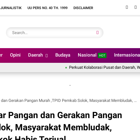
 JURNALISTIK
UU PERS NO. 40 TH. 1999
DISCLAIMER
er
Opini
Daerah
Budaya
Nasional
Internasion
HOT
Perkuat Kolaborasi Pusat dan Daerah, Wali Kot
.
n Pangan Murah ,TPID Pemkab Solok, Masyarakat Membludak, Beberapa Kebutuhan Pokok Habis Terjual
sar Pangan dan Gerakan Pangan
lok, Masyarakat Membludak,
ok Habis Terjual