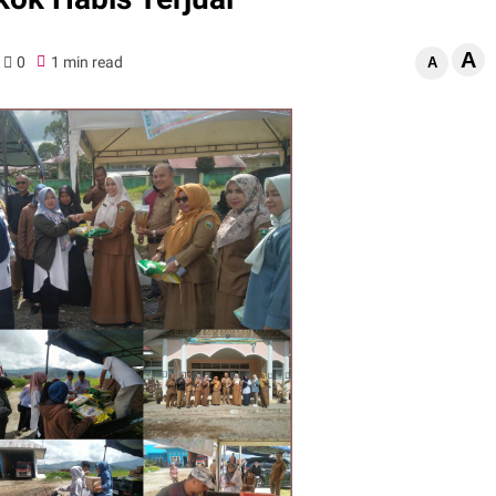
A
0
1 min read
A