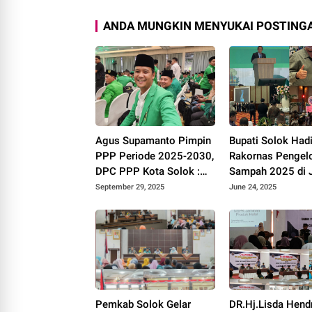
ANDA MUNGKIN MENYUKAI POSTINGA
Agus Supamanto Pimpin
Bupati Solok Hadi
PPP Periode 2025-2030,
Rakornas Pengel
DPC PPP Kota Solok :
Sampah 2025 di J
Awal Kebangkitan Partai
September 29, 2025
June 24, 2025
Kabah
Pemkab Solok Gelar
DR.Hj.Lisda Hend