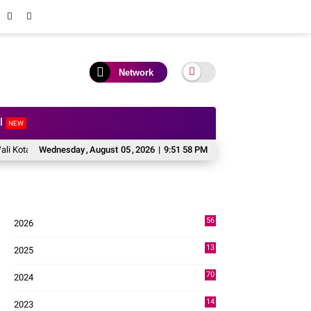
Network
al
NEW
a Solok Hadiri Reses Anggota DPR RI H. Zigo Rolanda
Wednesday
,
August
05
,
2026
|
9:51 59 PM
Perkuat Soliditas da
56
2026
1
13
2025
49
70
2024
7
14
2023