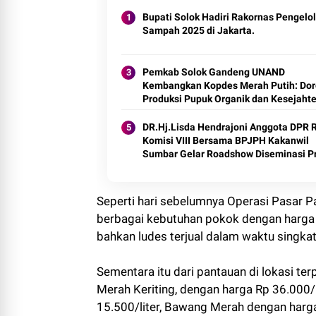
Bupati Solok Hadiri Rakornas Pengelo
Sampah 2025 di Jakarta.
Pemkab Solok Gandeng UNAND
Kembangkan Kopdes Merah Putih: Do
Produksi Pupuk Organik dan Kesejaht
Petani 2025.
DR.Hj.Lisda Hendrajoni Anggota DPR RI
Komisi VIII Bersama BPJPH Kakanwil
Sumbar Gelar Roadshow Diseminasi P
Halal di Kota Solok 2025.
Seperti hari sebelumnya Operasi Pasar
berbagai kebutuhan pokok dengan harga 
bahkan ludes terjual dalam waktu singkat
Sementara itu dari pantauan di lokasi ter
Merah Keriting, dengan harga Rp 36.000/
15.500/liter, Bawang Merah dengan harg