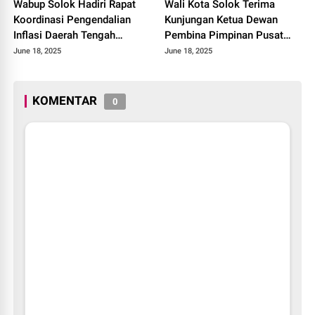
Wabup Solok Hadiri Rapat
Wali Kota Solok Terima
Koordinasi Pengendalian
Kunjungan Ketua Dewan
Inflasi Daerah Tengah
Pembina Pimpinan Pusat
Provinsi Sumatera Barat
Muhammadiyah Tahun 2025.
June 18, 2025
June 18, 2025
Tahun 2025
KOMENTAR
0