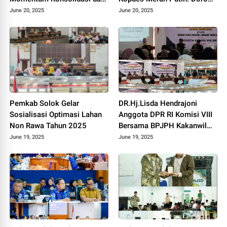
Pemilihan Pengurus Baru.
Produksi Pupuk Organik dan
June 20, 2025
June 20, 2025
Kesejahteraan Petani 2025.
Pemkab Solok Gelar
DR.Hj.Lisda Hendrajoni
Sosialisasi Optimasi Lahan
Anggota DPR RI Komisi VIII
Non Rawa Tahun 2025
Bersama BPJPH Kakanwil
Sumbar Gelar Roadshow
June 19, 2025
June 19, 2025
Diseminasi Produk Halal di
Kota Solok 2025.