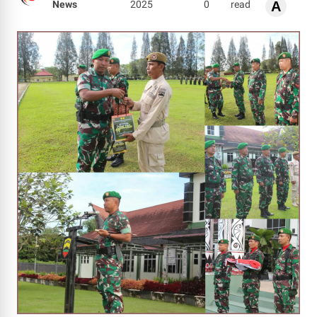
News
2025
0
read
A