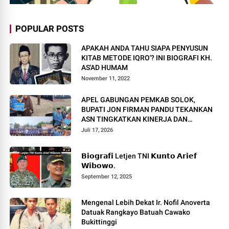
POPULAR POSTS
APAKAH ANDA TAHU SIAPA PENYUSUN
KITAB METODE IQRO'? INI BIOGRAFI KH.
AS'AD HUMAM
November 11, 2022
APEL GABUNGAN PEMKAB SOLOK,
BUPATI JON FIRMAN PANDU TEKANKAN
ASN TINGKATKAN KINERJA DAN
PELAYANAN MASYARAKAT.
Juli 17, 2026
𝗕𝗶𝗼𝗴𝗿𝗮𝗳𝗶 Letjen TNI 𝗞𝘂𝗻𝘁𝗼 𝗔𝗿𝗶𝗲𝗳
𝗪𝗶𝗯𝗼𝘄𝗼.
September 12, 2025
Mengenal Lebih Dekat Ir. Nofil Anoverta
Datuak Rangkayo Batuah Cawako
Bukittinggi