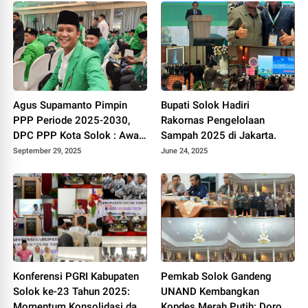
Agus Supamanto Pimpin
Bupati Solok Hadiri
PPP Periode 2025-2030,
Rakornas Pengelolaan
DPC PPP Kota Solok : Awal
Sampah 2025 di Jakarta.
Kebangkitan Partai Kabah
September 29, 2025
June 24, 2025
Konferensi PGRI Kabupaten
Pemkab Solok Gandeng
Solok ke-23 Tahun 2025:
UNAND Kembangkan
Momentum Konsolidasi dan
Kopdes Merah Putih: Dorong