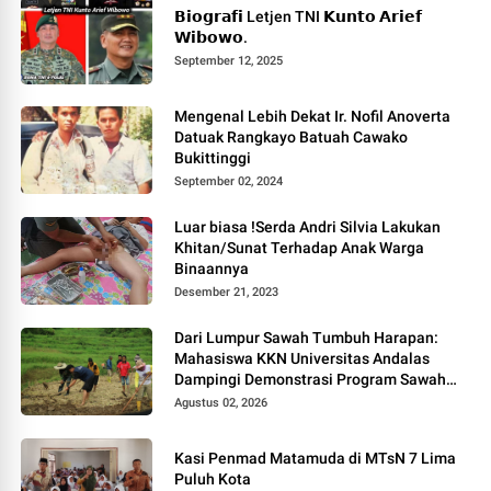
𝗕𝗶𝗼𝗴𝗿𝗮𝗳𝗶 Letjen TNI 𝗞𝘂𝗻𝘁𝗼 𝗔𝗿𝗶𝗲𝗳
𝗪𝗶𝗯𝗼𝘄𝗼.
September 12, 2025
Mengenal Lebih Dekat Ir. Nofil Anoverta
Datuak Rangkayo Batuah Cawako
Bukittinggi
September 02, 2024
Luar biasa !Serda Andri Silvia Lakukan
Khitan/Sunat Terhadap Anak Warga
Binaannya
Desember 21, 2023
Dari Lumpur Sawah Tumbuh Harapan:
Mahasiswa KKN Universitas Andalas
Dampingi Demonstrasi Program Sawah
Pokok Murah di Jorong Bayua
Agustus 02, 2026
Kasi Penmad Matamuda di MTsN 7 Lima
Puluh Kota