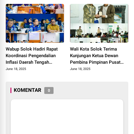
Diseminasi Produk Halal di
Kota Solok 2025.
Wabup Solok Hadiri Rapat
Wali Kota Solok Terima
Koordinasi Pengendalian
Kunjungan Ketua Dewan
Inflasi Daerah Tengah
Pembina Pimpinan Pusat
Provinsi Sumatera Barat
Muhammadiyah Tahun 2025.
June 18, 2025
June 18, 2025
Tahun 2025
KOMENTAR
0