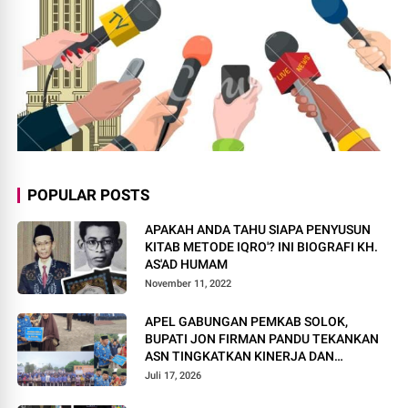
POPULAR POSTS
APAKAH ANDA TAHU SIAPA PENYUSUN
KITAB METODE IQRO'? INI BIOGRAFI KH.
AS'AD HUMAM
November 11, 2022
APEL GABUNGAN PEMKAB SOLOK,
BUPATI JON FIRMAN PANDU TEKANKAN
ASN TINGKATKAN KINERJA DAN
PELAYANAN MASYARAKAT.
Juli 17, 2026