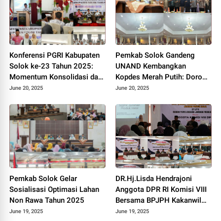
Konferensi PGRI Kabupaten
Pemkab Solok Gandeng
Solok ke-23 Tahun 2025:
UNAND Kembangkan
Momentum Konsolidasi dan
Kopdes Merah Putih: Dorong
Pemilihan Pengurus Baru.
Produksi Pupuk Organik dan
June 20, 2025
June 20, 2025
Kesejahteraan Petani 2025.
Pemkab Solok Gelar
DR.Hj.Lisda Hendrajoni
Sosialisasi Optimasi Lahan
Anggota DPR RI Komisi VIII
Non Rawa Tahun 2025
Bersama BPJPH Kakanwil
Sumbar Gelar Roadshow
June 19, 2025
June 19, 2025