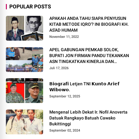
POPULAR POSTS
APAKAH ANDA TAHU SIAPA PENYUSUN
KITAB METODE IQRO'? INI BIOGRAFI KH.
AS'AD HUMAM
November 11, 2022
APEL GABUNGAN PEMKAB SOLOK,
BUPATI JON FIRMAN PANDU TEKANKAN
ASN TINGKATKAN KINERJA DAN
PELAYANAN MASYARAKAT.
Juli 17, 2026
𝗕𝗶𝗼𝗴𝗿𝗮𝗳𝗶 Letjen TNI 𝗞𝘂𝗻𝘁𝗼 𝗔𝗿𝗶𝗲𝗳
𝗪𝗶𝗯𝗼𝘄𝗼.
September 12, 2025
Mengenal Lebih Dekat Ir. Nofil Anoverta
Datuak Rangkayo Batuah Cawako
Bukittinggi
September 02, 2024