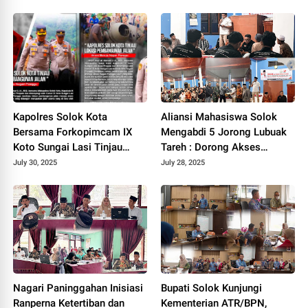
Solok Tahun 2024.
Kapolres Solok Kota
Aliansi Mahasiswa Solok
Bersama Forkopimcam IX
Mengabdi 5 Jorong Lubuak
Koto Sungai Lasi Tinjau
Tareh : Dorong Akses
Pembangunan Jalan Menuju
Kesehatan, Pendidikan, dan
July 30, 2025
July 28, 2025
Nagari Pianggu 2025.
Infrastruktur 2025.
Nagari Paninggahan Inisiasi
Bupati Solok Kunjungi
Ranperna Ketertiban dan
Kementerian ATR/BPN,