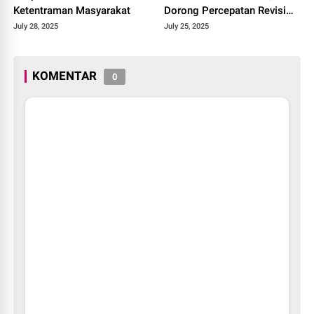
Ketentraman Masyarakat
Dorong Percepatan Revisi
Perda RTRW Kabupaten
July 28, 2025
July 25, 2025
Solok 2025.
KOMENTAR
0