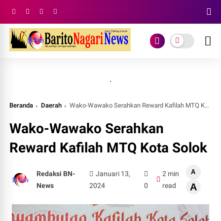
.
Beranda
Daerah
Wako-Wawako Serahkan Reward Kafilah MTQ Kota Solok
Wako-Wawako Serahkan
Reward Kafilah MTQ Kota Solok
A
Redaksi BN-
Januari 13,
2 min
News
2024
0
read
A