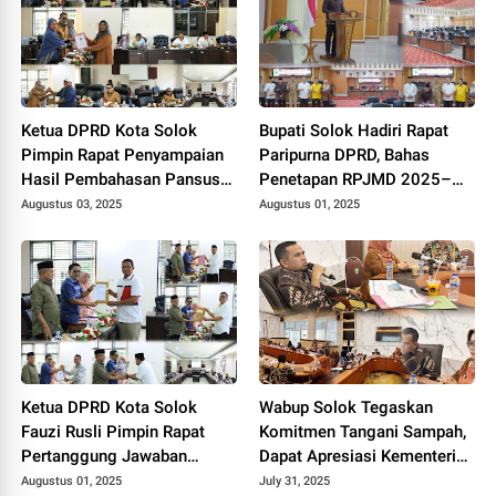
Ketua DPRD Kota Solok
Bupati Solok Hadiri Rapat
Pimpin Rapat Penyampaian
Paripurna DPRD, Bahas
Hasil Pembahasan Pansus
Penetapan RPJMD 2025–
RPJMD Tahun 2025-2029.
2029
Augustus 03, 2025
Augustus 01, 2025
Ketua DPRD Kota Solok
Wabup Solok Tegaskan
Fauzi Rusli Pimpin Rapat
Komitmen Tangani Sampah,
Pertanggung Jawaban
Dapat Apresiasi Kementerian
Pelaksanaan APBD Kota
Lingkungan Hidup.
Augustus 01, 2025
July 31, 2025