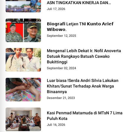
ASN TINGKATKAN KINERJA DAN
PELAYANAN MASYARAKAT.
Juli 17, 2026
𝗕𝗶𝗼𝗴𝗿𝗮𝗳𝗶 Letjen TNI 𝗞𝘂𝗻𝘁𝗼 𝗔𝗿𝗶𝗲𝗳
𝗪𝗶𝗯𝗼𝘄𝗼.
September 12, 2025
Mengenal Lebih Dekat Ir. Nofil Anoverta
Datuak Rangkayo Batuah Cawako
Bukittinggi
September 02, 2024
Luar biasa !Serda Andri Silvia Lakukan
Khitan/Sunat Terhadap Anak Warga
Binaannya
Desember 21, 2023
Kasi Penmad Matamuda di MTsN 7 Lima
Puluh Kota
Juli 16, 2026