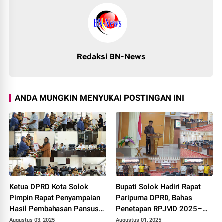
Redaksi BN-News
ANDA MUNGKIN MENYUKAI POSTINGAN INI
Ketua DPRD Kota Solok
Bupati Solok Hadiri Rapat
Pimpin Rapat Penyampaian
Paripurna DPRD, Bahas
Hasil Pembahasan Pansus
Penetapan RPJMD 2025–
RPJMD Tahun 2025-2029.
2029
Augustus 03, 2025
Augustus 01, 2025