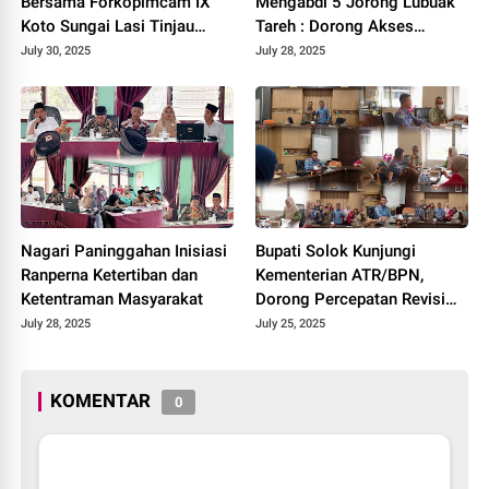
Bersama Forkopimcam IX
Mengabdi 5 Jorong Lubuak
Koto Sungai Lasi Tinjau
Tareh : Dorong Akses
Pembangunan Jalan Menuju
Kesehatan, Pendidikan, dan
July 30, 2025
July 28, 2025
Nagari Pianggu 2025.
Infrastruktur 2025.
Nagari Paninggahan Inisiasi
Bupati Solok Kunjungi
Ranperna Ketertiban dan
Kementerian ATR/BPN,
Ketentraman Masyarakat
Dorong Percepatan Revisi
Perda RTRW Kabupaten
July 28, 2025
July 25, 2025
Solok 2025.
KOMENTAR
0