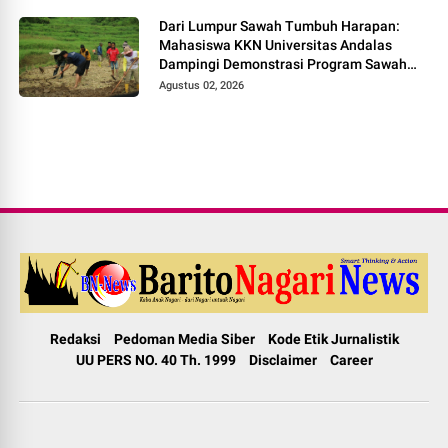
Dari Lumpur Sawah Tumbuh Harapan:
Mahasiswa KKN Universitas Andalas
Dampingi Demonstrasi Program Sawah
Pokok Murah di Jorong Bayua
Agustus 02, 2026
Redaksi
Pedoman Media Siber
Kode Etik Jurnalistik
UU PERS NO. 40 Th. 1999
Disclaimer
Career