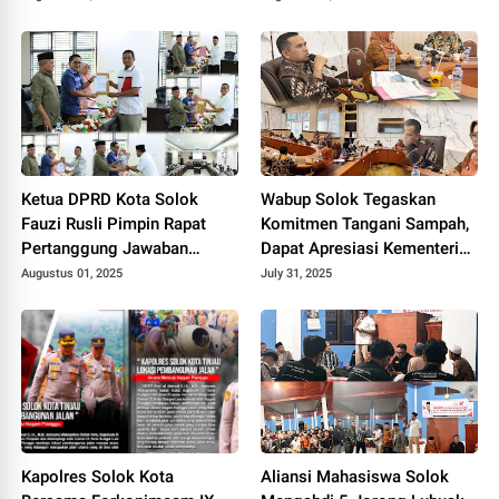
Ketua DPRD Kota Solok
Wabup Solok Tegaskan
Fauzi Rusli Pimpin Rapat
Komitmen Tangani Sampah,
Pertanggung Jawaban
Dapat Apresiasi Kementerian
Pelaksanaan APBD Kota
Lingkungan Hidup.
Augustus 01, 2025
July 31, 2025
Solok Tahun 2024.
Kapolres Solok Kota
Aliansi Mahasiswa Solok