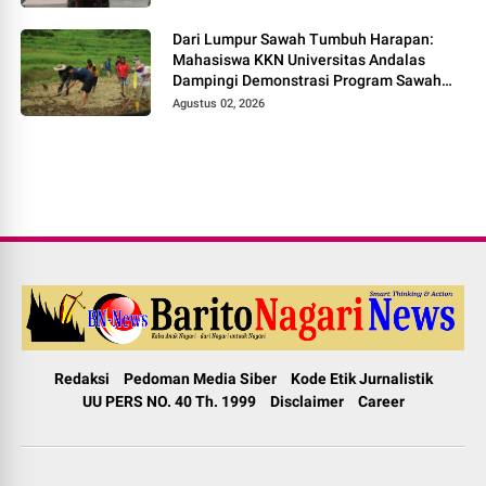
Dari Lumpur Sawah Tumbuh Harapan:
Mahasiswa KKN Universitas Andalas
Dampingi Demonstrasi Program Sawah
Pokok Murah di Jorong Bayua
Agustus 02, 2026
Redaksi
Pedoman Media Siber
Kode Etik Jurnalistik
UU PERS NO. 40 Th. 1999
Disclaimer
Career