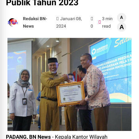
Publik Tahun 2023
A
Redaksi BN-
Januari 08,
3 min
News
2024
0
read
A
PADANG, BN News
- Kepala Kantor Wilayah