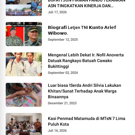
BUPATI JON FIRMAN PANDU TEKANKAN
ASN TINGKATKAN KINERJA DAN
PELAYANAN MASYARAKAT.
Juli 17, 2026
𝗕𝗶𝗼𝗴𝗿𝗮𝗳𝗶 Letjen TNI 𝗞𝘂𝗻𝘁𝗼 𝗔𝗿𝗶𝗲𝗳
𝗪𝗶𝗯𝗼𝘄𝗼.
September 12, 2025
Mengenal Lebih Dekat Ir. Nofil Anoverta
Datuak Rangkayo Batuah Cawako
Bukittinggi
September 02, 2024
Luar biasa !Serda Andri Silvia Lakukan
Khitan/Sunat Terhadap Anak Warga
Binaannya
Desember 21, 2023
Kasi Penmad Matamuda di MTsN 7 Lima
Puluh Kota
Juli 16, 2026