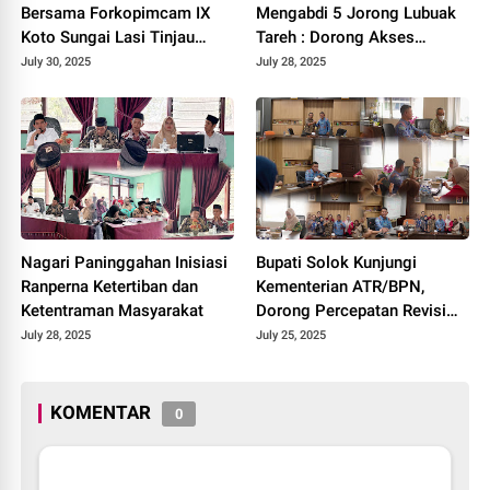
Bersama Forkopimcam IX
Mengabdi 5 Jorong Lubuak
Koto Sungai Lasi Tinjau
Tareh : Dorong Akses
Pembangunan Jalan Menuju
Kesehatan, Pendidikan, dan
July 30, 2025
July 28, 2025
Nagari Pianggu 2025.
Infrastruktur 2025.
Nagari Paninggahan Inisiasi
Bupati Solok Kunjungi
Ranperna Ketertiban dan
Kementerian ATR/BPN,
Ketentraman Masyarakat
Dorong Percepatan Revisi
Perda RTRW Kabupaten
July 28, 2025
July 25, 2025
Solok 2025.
KOMENTAR
0