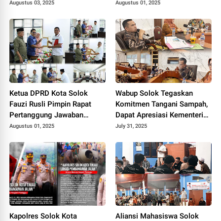
RPJMD Tahun 2025-2029.
2029
Augustus 03, 2025
Augustus 01, 2025
Ketua DPRD Kota Solok
Wabup Solok Tegaskan
Fauzi Rusli Pimpin Rapat
Komitmen Tangani Sampah,
Pertanggung Jawaban
Dapat Apresiasi Kementerian
Pelaksanaan APBD Kota
Lingkungan Hidup.
Augustus 01, 2025
July 31, 2025
Solok Tahun 2024.
Kapolres Solok Kota
Aliansi Mahasiswa Solok