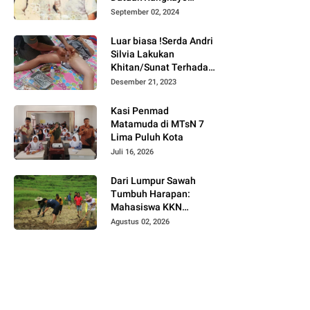
Batuah Cawako
September 02, 2024
Bukittinggi
Luar biasa !Serda Andri
Silvia Lakukan
Khitan/Sunat Terhadap
Anak Warga Binaannya
Desember 21, 2023
Kasi Penmad
Matamuda di MTsN 7
Lima Puluh Kota
Juli 16, 2026
Dari Lumpur Sawah
Tumbuh Harapan:
Mahasiswa KKN
Universitas Andalas
Agustus 02, 2026
Dampingi Demonstrasi
Program Sawah Pokok
Murah di Jorong Bayua