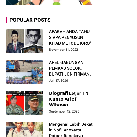
POPULAR POSTS
APAKAH ANDA TAHU
SIAPA PENYUSUN
KITAB METODE IQRO'?
INI BIOGRAFI KH. AS'AD
November 11, 2022
HUMAM
APEL GABUNGAN
PEMKAB SOLOK,
BUPATI JON FIRMAN
PANDU TEKANKAN ASN
Juli 17, 2026
TINGKATKAN KINERJA
DAN PELAYANAN
𝗕𝗶𝗼𝗴𝗿𝗮𝗳𝗶 Letjen TNI
MASYARAKAT.
𝗞𝘂𝗻𝘁𝗼 𝗔𝗿𝗶𝗲𝗳
𝗪𝗶𝗯𝗼𝘄𝗼.
September 12, 2025
Mengenal Lebih Dekat
Ir. Nofil Anoverta
Datuak Rangkayo