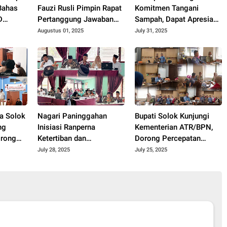
Bahas
Fauzi Rusli Pimpin Rapat
Komitmen Tangani
D
Pertanggung Jawaban
Sampah, Dapat Apresiasi
Pelaksanaan APBD Kota
Kementerian Lingkungan
Augustus 01, 2025
July 31, 2025
Solok Tahun 2024.
Hidup.
a Solok
Nagari Paninggahan
Bupati Solok Kunjungi
ng
Inisiasi Ranperna
Kementerian ATR/BPN,
orong
Ketertiban dan
Dorong Percepatan
,
Ketentraman Masyarakat
Revisi Perda RTRW
July 28, 2025
July 25, 2025
Kabupaten Solok 2025.
5.