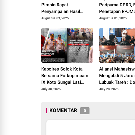
Pimpin Rapat
Paripurna DPRD, 
Penyampaian Hasil
Penetapan RPJM
Pembahasan Pansus
2025–2029
Augustus 03, 2025
Augustus 01, 2025
RPJMD Tahun 2025-
2029.
Kapolres Solok Kota
Aliansi Mahasisw
Bersama Forkopimcam
Mengabdi 5 Joro
IX Koto Sungai Lasi
Lubuak Tareh : D
Tinjau Pembangunan
Akses Kesehatan
July 30, 2025
July 28, 2025
Jalan Menuju Nagari
Pendidikan, dan
Pianggu 2025.
Infrastruktur 202
KOMENTAR
0