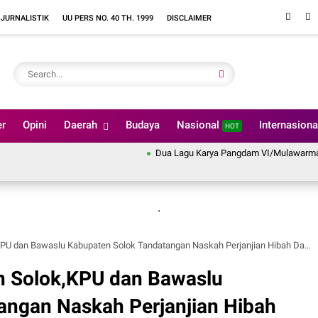
 JURNALISTIK
UU PERS NO. 40 TH. 1999
DISCLAIMER
er
Opini
Daerah
Budaya
Nasional
Internasion
HOT
Dua Lagu Karya Pangdam VI/Mulawarman Mayjen 
.
aslu Kabupaten Solok Tandatangan Naskah Perjanjian Hibah Daerah Pakta Integritas Tahun 2024
n Solok,KPU dan Bawaslu
angan Naskah Perjanjian Hibah