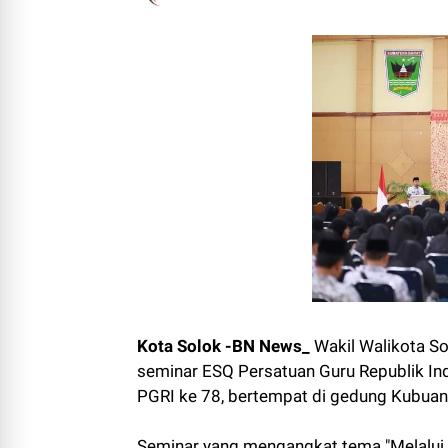
Kota Solok -BN News_
Wakil Walikota So
seminar ESQ Persatuan Guru Republik In
PGRI ke 78, bertempat di gedung Kubua
Seminar yang mengangkat tema "Melalui