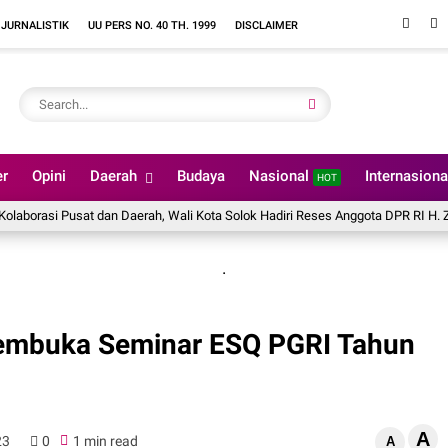
 JURNALISTIK
UU PERS NO. 40 TH. 1999
DISCLAIMER
er
Opini
Daerah
Budaya
Nasional
Internasion
HOT
rasi Pusat dan Daerah, Wali Kota Solok Hadiri Reses Anggota DPR RI H. Zigo R
.
embuka Seminar ESQ PGRI Tahun
A
23
0
1 min read
A