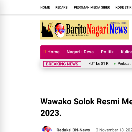
HOME
REDAKSI
PEDOMAN MEDIA SIBER
KODE ETIK
Home
Nagari - Desa
Politik
Kulin
rido Pramono Jadi Ikon Singing Competition HUT ke 81 RI
Perkuat Kolabo
BREAKING NEWS
Wawako Solok Resmi M
2023.
Redaksi BN-News
November 18, 20