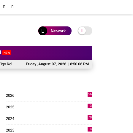
Network
al
NEW
olanda
Perkuat Soliditas dan Pengabdian, Lapas Solok Jadi Tuan Rumah M
Friday
,
August
07
,
2026
|
8:50 06 PM
56
2026
3
13
2025
49
70
2024
7
14
2023