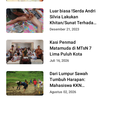
Bukittinggi
Luar biasa !Serda Andri
Silvia Lakukan
Khitan/Sunat Terhadap
Anak Warga Binaannya
Desember 21, 2023
Kasi Penmad
Matamuda di MTsN 7
Lima Puluh Kota
Juli 16, 2026
Dari Lumpur Sawah
Tumbuh Harapan:
Mahasiswa KKN
Universitas Andalas
Agustus 02, 2026
Dampingi Demonstrasi
Program Sawah Pokok
Murah di Jorong Bayua