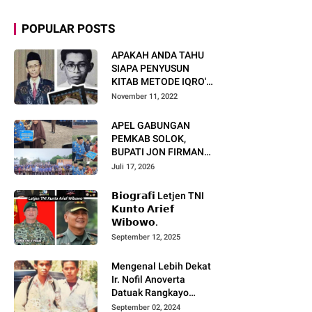
POPULAR POSTS
APAKAH ANDA TAHU
SIAPA PENYUSUN
KITAB METODE IQRO'?
INI BIOGRAFI KH. AS'AD
November 11, 2022
HUMAM
APEL GABUNGAN
PEMKAB SOLOK,
BUPATI JON FIRMAN
PANDU TEKANKAN ASN
Juli 17, 2026
TINGKATKAN KINERJA
DAN PELAYANAN
𝗕𝗶𝗼𝗴𝗿𝗮𝗳𝗶 Letjen TNI
MASYARAKAT.
𝗞𝘂𝗻𝘁𝗼 𝗔𝗿𝗶𝗲𝗳
𝗪𝗶𝗯𝗼𝘄𝗼.
September 12, 2025
Mengenal Lebih Dekat
Ir. Nofil Anoverta
Datuak Rangkayo
Batuah Cawako
September 02, 2024