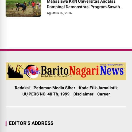
Mahasiswa KKN Universitas Andalas
Dampingi Demonstrasi Program Sawah
Pokok Murah di Jorong Bayua
Agustus 02, 2026
Redaksi
Pedoman Media Siber
Kode Etik Jurnalistik
UU PERS NO. 40 Th. 1999
Disclaimer
Career
EDITOR'S ADDRESS