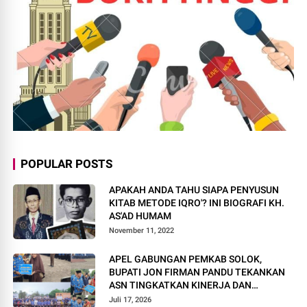
POPULAR POSTS
APAKAH ANDA TAHU SIAPA PENYUSUN
KITAB METODE IQRO'? INI BIOGRAFI KH.
AS'AD HUMAM
November 11, 2022
APEL GABUNGAN PEMKAB SOLOK,
BUPATI JON FIRMAN PANDU TEKANKAN
ASN TINGKATKAN KINERJA DAN
PELAYANAN MASYARAKAT.
Juli 17, 2026