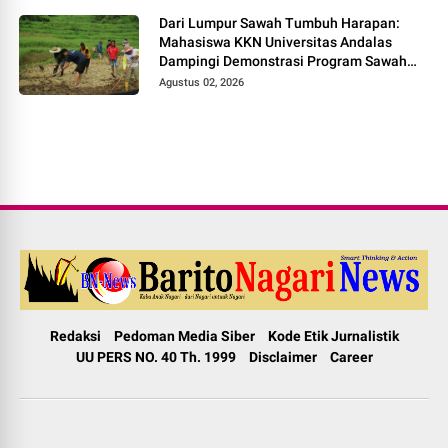
Dari Lumpur Sawah Tumbuh Harapan:
Mahasiswa KKN Universitas Andalas
Dampingi Demonstrasi Program Sawah
Pokok Murah di Jorong Bayua
Agustus 02, 2026
Redaksi
Pedoman Media Siber
Kode Etik Jurnalistik
UU PERS NO. 40 Th. 1999
Disclaimer
Career