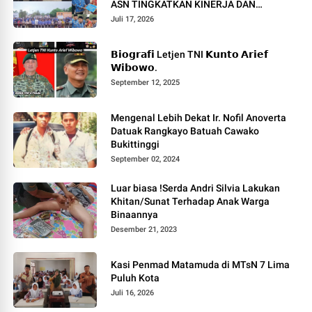
ASN TINGKATKAN KINERJA DAN
PELAYANAN MASYARAKAT.
Juli 17, 2026
𝗕𝗶𝗼𝗴𝗿𝗮𝗳𝗶 Letjen TNI 𝗞𝘂𝗻𝘁𝗼 𝗔𝗿𝗶𝗲𝗳
𝗪𝗶𝗯𝗼𝘄𝗼.
September 12, 2025
Mengenal Lebih Dekat Ir. Nofil Anoverta
Datuak Rangkayo Batuah Cawako
Bukittinggi
September 02, 2024
Luar biasa !Serda Andri Silvia Lakukan
Khitan/Sunat Terhadap Anak Warga
Binaannya
Desember 21, 2023
Kasi Penmad Matamuda di MTsN 7 Lima
Puluh Kota
Juli 16, 2026