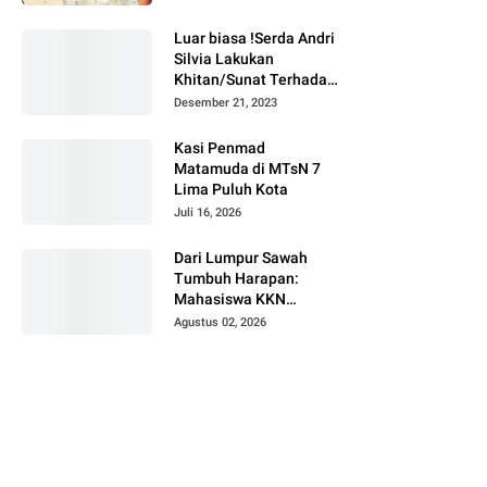
Bukittinggi
Luar biasa !Serda Andri
Silvia Lakukan
Khitan/Sunat Terhadap
Anak Warga Binaannya
Desember 21, 2023
Kasi Penmad
Matamuda di MTsN 7
Lima Puluh Kota
Juli 16, 2026
Dari Lumpur Sawah
Tumbuh Harapan:
Mahasiswa KKN
Universitas Andalas
Agustus 02, 2026
Dampingi Demonstrasi
Program Sawah Pokok
Murah di Jorong Bayua