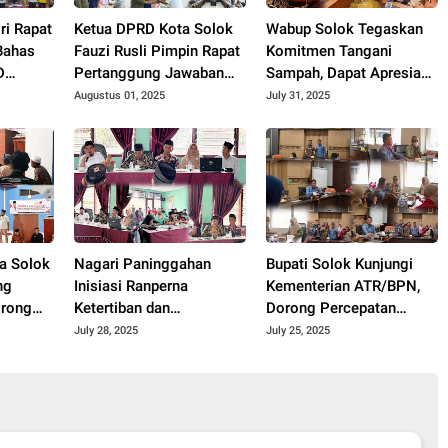
ri Rapat
Ketua DPRD Kota Solok
Wabup Solok Tegaskan
Bahas
Fauzi Rusli Pimpin Rapat
Komitmen Tangani
D
Pertanggung Jawaban
Sampah, Dapat Apresiasi
Pelaksanaan APBD Kota
Kementerian Lingkungan
Augustus 01, 2025
July 31, 2025
Solok Tahun 2024.
Hidup.
a Solok
Nagari Paninggahan
Bupati Solok Kunjungi
ng
Inisiasi Ranperna
Kementerian ATR/BPN,
orong
Ketertiban dan
Dorong Percepatan
,
Ketentraman Masyarakat
Revisi Perda RTRW
July 28, 2025
July 25, 2025
Kabupaten Solok 2025.
5.