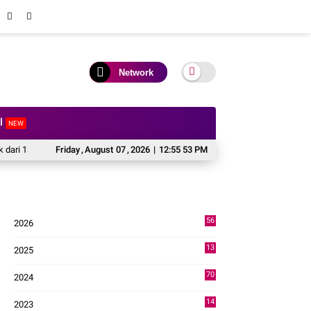
Network
al
NEW
Menjadi 74 Unit.
Friday
,
Dua Lagu Karya Pangdam VI/Mulawarman Mayjen TNI Krido
August
07
,
2026
|
12:55 54 PM
56
2026
3
13
2025
49
70
2024
7
14
2023