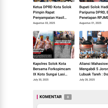
Ketua DPRD Kota Solok
Bupati Solok Hadi
Pimpin Rapat
Paripurna DPRD, 
Penyampaian Hasil
Penetapan RPJM
Pembahasan Pansus
2025–2029
Augustus 03, 2025
Augustus 01, 2025
RPJMD Tahun 2025-
2029.
Kapolres Solok Kota
Aliansi Mahasisw
Bersama Forkopimcam
Mengabdi 5 Joro
IX Koto Sungai Lasi
Lubuak Tareh : D
Tinjau Pembangunan
Akses Kesehatan
July 30, 2025
July 28, 2025
Jalan Menuju Nagari
Pendidikan, dan
Pianggu 2025.
Infrastruktur 202
KOMENTAR
0