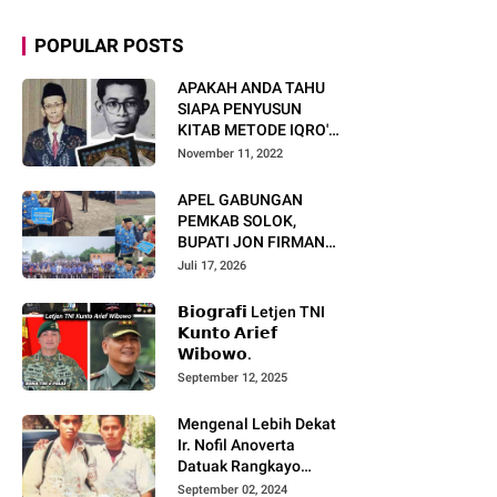
POPULAR POSTS
APAKAH ANDA TAHU
SIAPA PENYUSUN
KITAB METODE IQRO'?
INI BIOGRAFI KH. AS'AD
November 11, 2022
HUMAM
APEL GABUNGAN
PEMKAB SOLOK,
BUPATI JON FIRMAN
PANDU TEKANKAN ASN
Juli 17, 2026
TINGKATKAN KINERJA
DAN PELAYANAN
𝗕𝗶𝗼𝗴𝗿𝗮𝗳𝗶 Letjen TNI
MASYARAKAT.
𝗞𝘂𝗻𝘁𝗼 𝗔𝗿𝗶𝗲𝗳
𝗪𝗶𝗯𝗼𝘄𝗼.
September 12, 2025
Mengenal Lebih Dekat
Ir. Nofil Anoverta
Datuak Rangkayo
Batuah Cawako
September 02, 2024