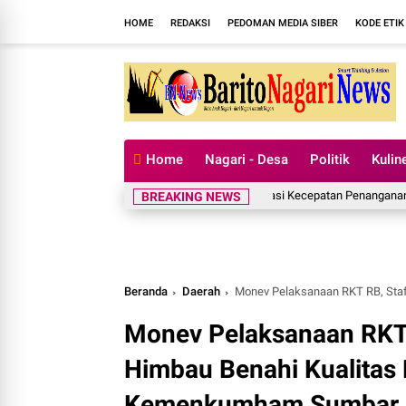
HOME
REDAKSI
PEDOMAN MEDIA SIBER
KODE ETIK
Home
Nagari - Desa
Politik
Kulin
Kementan Apresiasi Kecepatan Penanganan Pascabenc
BREAKING NEWS
Beranda
Daerah
Monev Pelaksanaan RKT RB, Staf Ahli 
Monev Pelaksanaan RKT 
Himbau Benahi Kualitas 
Kemenkumham Sumbar