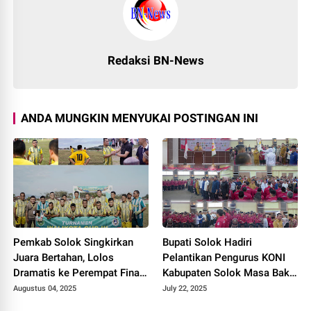
Redaksi BN-News
ANDA MUNGKIN MENYUKAI POSTINGAN INI
Pemkab Solok Singkirkan
Bupati Solok Hadiri
Juara Bertahan, Lolos
Pelantikan Pengurus KONI
Dramatis ke Perempat Final
Kabupaten Solok Masa Bakti
Piala Wali Kota Padang
2025–2029.
Augustus 04, 2025
July 22, 2025
Panjang 2025.