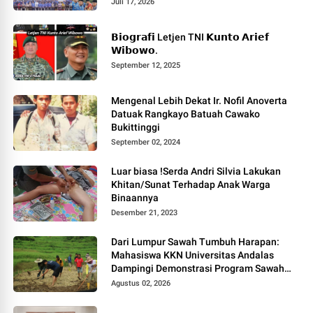
PELAYANAN MASYARAKAT.
Juli 17, 2026
𝗕𝗶𝗼𝗴𝗿𝗮𝗳𝗶 Letjen TNI 𝗞𝘂𝗻𝘁𝗼 𝗔𝗿𝗶𝗲𝗳
𝗪𝗶𝗯𝗼𝘄𝗼.
September 12, 2025
Mengenal Lebih Dekat Ir. Nofil Anoverta
Datuak Rangkayo Batuah Cawako
Bukittinggi
September 02, 2024
Luar biasa !Serda Andri Silvia Lakukan
Khitan/Sunat Terhadap Anak Warga
Binaannya
Desember 21, 2023
Dari Lumpur Sawah Tumbuh Harapan:
Mahasiswa KKN Universitas Andalas
Dampingi Demonstrasi Program Sawah
Pokok Murah di Jorong Bayua
Agustus 02, 2026