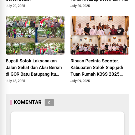
Libas Pemko Payakumbuh
July 20, 2025
July 20, 2025
3-1.
Bupati Solok Laksanakan
Ribuan Pecinta Scooter,
Jalan Sehat dan Aksi Bersih
Kabupaten Solok Siap jadi
di GOR Batu Batupang itu
Tuan Rumah KBSS 2025
Koto Baru
Akan Ramaikan Alahan
July 13, 2025
July 09, 2025
Panjang.
KOMENTAR
0