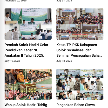
Nurussalam.
Solok 2025.
Augustus 02, 2025
July 31, 2025
Pemkab Solok Hadiri Gelar
Ketua TP. PKK Kabupaten
Pendidikan Kader NU
Solok Sosialisasi dan
Angkatan II Tahun 2025.
Seminar Pencegahan Bahaya
LGBT di Kalangan Sekolah
July 19, 2025
July 18, 2025
Demi Anak Bangsa 2025.
Wabup Solok Hadiri Tablig
Ringankan Beban Siswa,