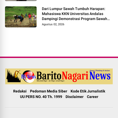
Dari Lumpur Sawah Tumbuh Harapan:
Mahasiswa KKN Universitas Andalas
Dampingi Demonstrasi Program Sawah
Pokok Murah di Jorong Bayua
Agustus 02, 2026
Redaksi
Pedoman Media Siber
Kode Etik Jurnalistik
UU PERS NO. 40 Th. 1999
Disclaimer
Career