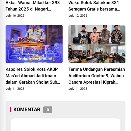
Akbar Warnai Milad ke- 393
Wako Solok Salurkan 331
Tahun 2025 di Nagari
Seragam Gratis bersama
Paninjauan.
BAZNAS 2025.
July 16, 2025
July 12, 2025
Kapolres Solok Kota AKBP
Terima Undangan Peresmian
Mas'ud Ahmad Jadi Imam
Auditorium Gontor 9, Wabup
dalam Gerakan Sholat Subuh
Candra Apresiasi Kiprah
Berjamaah di Masjid Nurul
Ponpes dalam
July 11, 2025
July 11, 2025
Ilmi
Mencerdaskan Umat 2025.
KOMENTAR
0