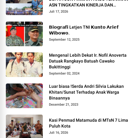
ASN TINGKATKAN KINERJA DAN
PELAYANAN MASYARAKAT.
Juli 17, 2026
𝗕𝗶𝗼𝗴𝗿𝗮𝗳𝗶 Letjen TNI 𝗞𝘂𝗻𝘁𝗼 𝗔𝗿𝗶𝗲𝗳
𝗪𝗶𝗯𝗼𝘄𝗼.
September 12, 2025
Mengenal Lebih Dekat Ir. Nofil Anoverta
Datuak Rangkayo Batuah Cawako
Bukittinggi
September 02, 2024
Luar biasa !Serda Andri Silvia Lakukan
Khitan/Sunat Terhadap Anak Warga
Binaannya
Desember 21, 2023
Kasi Penmad Matamuda di MTsN 7 Lima
Puluh Kota
Juli 16, 2026