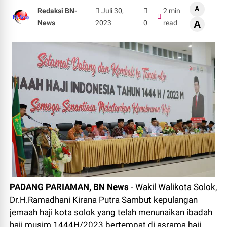
A
Redaksi BN-
Juli 30,
2 min
News
2023
0
read
A
PADANG PARIAMAN, BN News
- Wakil Walikota Solok,
Dr.H.Ramadhani Kirana Putra Sambut kepulangan
jemaah haji kota solok yang telah menunaikan ibadah
haji musim 1444H/2023 bertempat di asrama haji