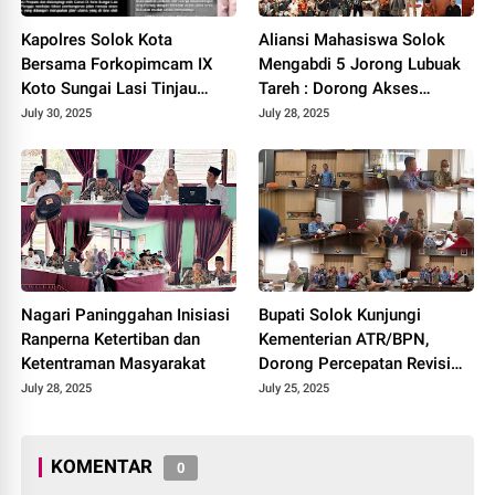
Kapolres Solok Kota
Aliansi Mahasiswa Solok
Bersama Forkopimcam IX
Mengabdi 5 Jorong Lubuak
Koto Sungai Lasi Tinjau
Tareh : Dorong Akses
Pembangunan Jalan Menuju
Kesehatan, Pendidikan, dan
July 30, 2025
July 28, 2025
Nagari Pianggu 2025.
Infrastruktur 2025.
Nagari Paninggahan Inisiasi
Bupati Solok Kunjungi
Ranperna Ketertiban dan
Kementerian ATR/BPN,
Ketentraman Masyarakat
Dorong Percepatan Revisi
Perda RTRW Kabupaten
July 28, 2025
July 25, 2025
Solok 2025.
KOMENTAR
0