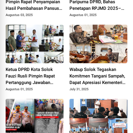
Pimpin Rapat Penyampaian
Paripurna DPRD, Bahas
Hasil Pembahasan Pansus
Penetapan RPJMD 2025–
RPJMD Tahun 2025-2029.
2029
Augustus 03, 2025
Augustus 01, 2025
Ketua DPRD Kota Solok
Wabup Solok Tegaskan
Fauzi Rusli Pimpin Rapat
Komitmen Tangani Sampah,
Pertanggung Jawaban
Dapat Apresiasi Kementerian
Pelaksanaan APBD Kota
Lingkungan Hidup.
Augustus 01, 2025
July 31, 2025
Solok Tahun 2024.