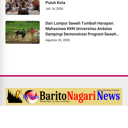
Puluh Kota
Juli 16, 2026
Dari Lumpur Sawah Tumbuh Harapan:
Mahasiswa KKN Universitas Andalas
Dampingi Demonstrasi Program Sawah
Pokok Murah di Jorong Bayua
Agustus 02, 2026
Redaksi
Pedoman Media Siber
Kode Etik Jurnalistik
UU PERS NO. 40 Th. 1999
Disclaimer
Career