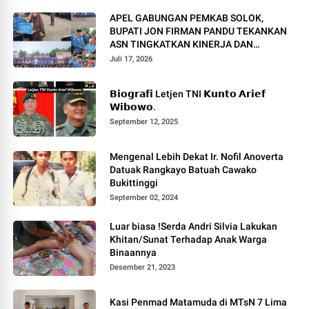
APEL GABUNGAN PEMKAB SOLOK,
BUPATI JON FIRMAN PANDU TEKANKAN
ASN TINGKATKAN KINERJA DAN
PELAYANAN MASYARAKAT.
Juli 17, 2026
𝗕𝗶𝗼𝗴𝗿𝗮𝗳𝗶 Letjen TNI 𝗞𝘂𝗻𝘁𝗼 𝗔𝗿𝗶𝗲𝗳
𝗪𝗶𝗯𝗼𝘄𝗼.
September 12, 2025
Mengenal Lebih Dekat Ir. Nofil Anoverta
Datuak Rangkayo Batuah Cawako
Bukittinggi
September 02, 2024
Luar biasa !Serda Andri Silvia Lakukan
Khitan/Sunat Terhadap Anak Warga
Binaannya
Desember 21, 2023
Kasi Penmad Matamuda di MTsN 7 Lima