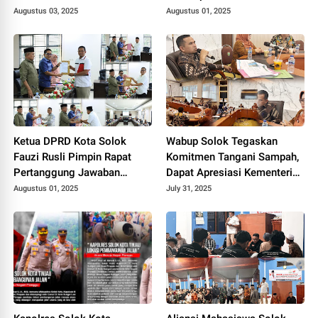
RPJMD Tahun 2025-2029.
2029
Augustus 03, 2025
Augustus 01, 2025
Ketua DPRD Kota Solok
Wabup Solok Tegaskan
Fauzi Rusli Pimpin Rapat
Komitmen Tangani Sampah,
Pertanggung Jawaban
Dapat Apresiasi Kementerian
Pelaksanaan APBD Kota
Lingkungan Hidup.
Augustus 01, 2025
July 31, 2025
Solok Tahun 2024.