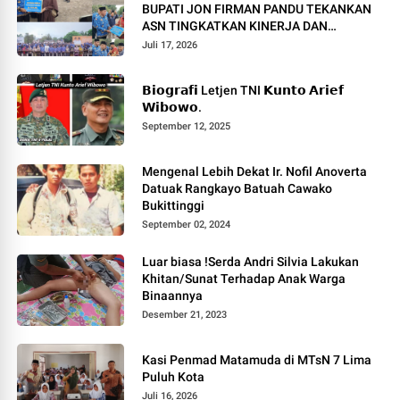
BUPATI JON FIRMAN PANDU TEKANKAN
ASN TINGKATKAN KINERJA DAN
PELAYANAN MASYARAKAT.
Juli 17, 2026
𝗕𝗶𝗼𝗴𝗿𝗮𝗳𝗶 Letjen TNI 𝗞𝘂𝗻𝘁𝗼 𝗔𝗿𝗶𝗲𝗳
𝗪𝗶𝗯𝗼𝘄𝗼.
September 12, 2025
Mengenal Lebih Dekat Ir. Nofil Anoverta
Datuak Rangkayo Batuah Cawako
Bukittinggi
September 02, 2024
Luar biasa !Serda Andri Silvia Lakukan
Khitan/Sunat Terhadap Anak Warga
Binaannya
Desember 21, 2023
Kasi Penmad Matamuda di MTsN 7 Lima
Puluh Kota
Juli 16, 2026