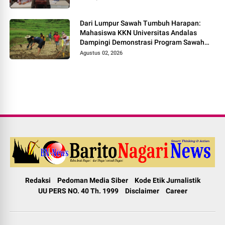
Dari Lumpur Sawah Tumbuh Harapan:
Mahasiswa KKN Universitas Andalas
Dampingi Demonstrasi Program Sawah
Pokok Murah di Jorong Bayua
Agustus 02, 2026
Redaksi
Pedoman Media Siber
Kode Etik Jurnalistik
UU PERS NO. 40 Th. 1999
Disclaimer
Career