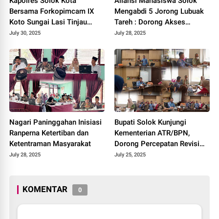
Kapolres Solok Kota
Aliansi Mahasiswa Solok
Bersama Forkopimcam IX
Mengabdi 5 Jorong Lubuak
Koto Sungai Lasi Tinjau
Tareh : Dorong Akses
Pembangunan Jalan Menuju
Kesehatan, Pendidikan, dan
July 30, 2025
July 28, 2025
Nagari Pianggu 2025.
Infrastruktur 2025.
Nagari Paninggahan Inisiasi
Bupati Solok Kunjungi
Ranperna Ketertiban dan
Kementerian ATR/BPN,
Ketentraman Masyarakat
Dorong Percepatan Revisi
Perda RTRW Kabupaten
July 28, 2025
July 25, 2025
Solok 2025.
KOMENTAR
0