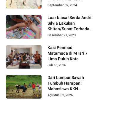
Batuah Cawako
September 02, 2024
Bukittinggi
Luar biasa !Serda Andri
Silvia Lakukan
Khitan/Sunat Terhadap
Anak Warga Binaannya
Desember 21, 2023
Kasi Penmad
Matamuda di MTsN 7
Lima Puluh Kota
Juli 16, 2026
Dari Lumpur Sawah
Tumbuh Harapan:
Mahasiswa KKN
Universitas Andalas
Agustus 02, 2026
Dampingi Demonstrasi
Program Sawah Pokok
Murah di Jorong Bayua