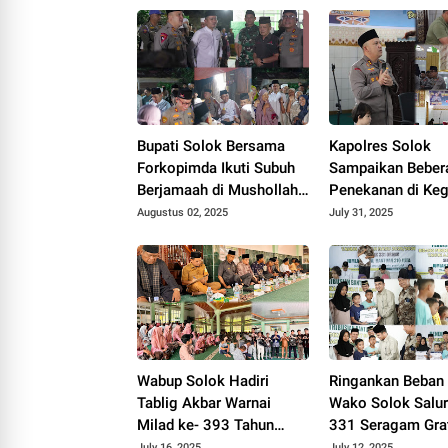
Bupati Solok Bersama
Kapolres Solok
Forkopimda Ikuti Subuh
Sampaikan Beber
Berjamaah di Mushollah
Penekanan di Keg
Nurussalam.
Bintohtal Polres 
Augustus 02, 2025
July 31, 2025
2025.
Wabup Solok Hadiri
Ringankan Beban 
Tablig Akbar Warnai
Wako Solok Salu
Milad ke- 393 Tahun
331 Seragam Gra
2025 di Nagari
bersama BAZNAS
July 16, 2025
July 12, 2025