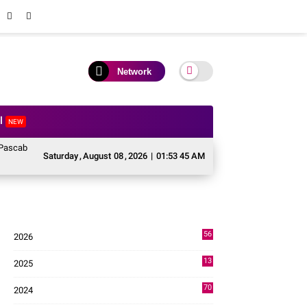
Network
al
NEW
na Sektor Pertanian Kabupaten Solok, Alokasi Bantuan Irigasi Naik dari 13 M
Saturday
,
August
08
,
2026
|
01:53 46 AM
56
2026
3
13
2025
49
70
2024
7