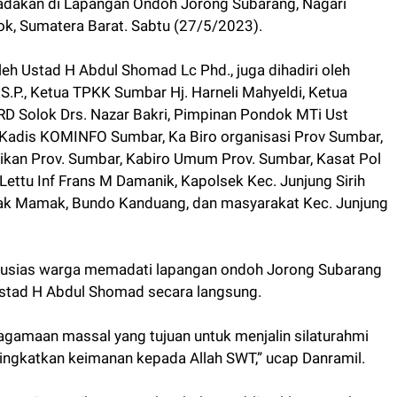
adakan di Lapangan Ondoh Jorong Subarang, Nagari
lok, Sumatera Barat. Sabtu (27/5/2023).
oleh Ustad H Abdul Shomad Lc Phd., juga dihadiri oleh
S.P., Ketua TPKK Sumbar Hj. Harneli Mahyeldi, Ketua
RD Solok Drs. Nazar Bakri, Pimpinan Pondok MTi Ust
Kadis KOMINFO Sumbar, Ka Biro organisasi Prov Sumbar,
ikan Prov. Sumbar, Kabiro Umum Prov. Sumbar, Kasat Pol
ettu Inf Frans M Damanik, Kapolsek Kec. Junjung Sirih
iak Mamak, Bundo Kanduang, dan masyarakat Kec. Junjung
 antusias warga memadati lapangan ondoh Jorong Subarang
stad H Abdul Shomad secara langsung.
gamaan massal yang tujuan untuk menjalin silaturahmi
gkatkan keimanan kepada Allah SWT,” ucap Danramil.