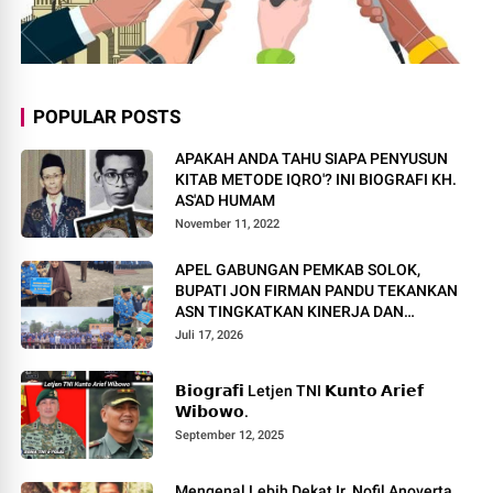
POPULAR POSTS
APAKAH ANDA TAHU SIAPA PENYUSUN
KITAB METODE IQRO'? INI BIOGRAFI KH.
AS'AD HUMAM
November 11, 2022
APEL GABUNGAN PEMKAB SOLOK,
BUPATI JON FIRMAN PANDU TEKANKAN
ASN TINGKATKAN KINERJA DAN
PELAYANAN MASYARAKAT.
Juli 17, 2026
𝗕𝗶𝗼𝗴𝗿𝗮𝗳𝗶 Letjen TNI 𝗞𝘂𝗻𝘁𝗼 𝗔𝗿𝗶𝗲𝗳
𝗪𝗶𝗯𝗼𝘄𝗼.
September 12, 2025
Mengenal Lebih Dekat Ir. Nofil Anoverta