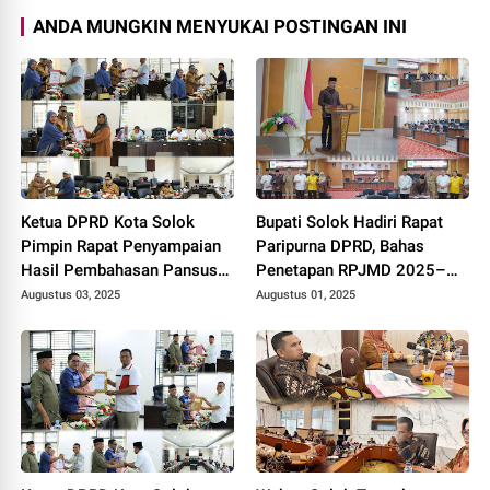
ANDA MUNGKIN MENYUKAI POSTINGAN INI
Ketua DPRD Kota Solok
Bupati Solok Hadiri Rapat
Pimpin Rapat Penyampaian
Paripurna DPRD, Bahas
Hasil Pembahasan Pansus
Penetapan RPJMD 2025–
RPJMD Tahun 2025-2029.
2029
Augustus 03, 2025
Augustus 01, 2025