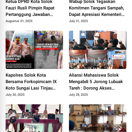
Ketua DPRD Kota Solok
Wabup Solok Tegaskan
Fauzi Rusli Pimpin Rapat
Komitmen Tangani Sampah,
Pertanggung Jawaban
Dapat Apresiasi Kementerian
Pelaksanaan APBD Kota
Lingkungan Hidup.
Augustus 01, 2025
July 31, 2025
Solok Tahun 2024.
Kapolres Solok Kota
Aliansi Mahasiswa Solok
Bersama Forkopimcam IX
Mengabdi 5 Jorong Lubuak
Koto Sungai Lasi Tinjau
Tareh : Dorong Akses
Pembangunan Jalan Menuju
Kesehatan, Pendidikan, dan
July 30, 2025
July 28, 2025
Nagari Pianggu 2025.
Infrastruktur 2025.