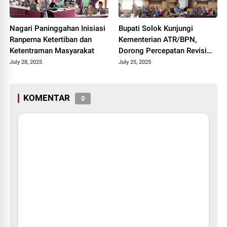
Nagari Paninggahan Inisiasi
Bupati Solok Kunjungi
Ranperna Ketertiban dan
Kementerian ATR/BPN,
Ketentraman Masyarakat
Dorong Percepatan Revisi
Perda RTRW Kabupaten
July 28, 2025
July 25, 2025
Solok 2025.
KOMENTAR
0