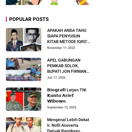
POPULAR POSTS
APAKAH ANDA TAHU
SIAPA PENYUSUN
KITAB METODE IQRO'?
INI BIOGRAFI KH. AS'AD
November 11, 2022
HUMAM
APEL GABUNGAN
PEMKAB SOLOK,
BUPATI JON FIRMAN
PANDU TEKANKAN ASN
Juli 17, 2026
TINGKATKAN KINERJA
DAN PELAYANAN
𝗕𝗶𝗼𝗴𝗿𝗮𝗳𝗶 Letjen TNI
MASYARAKAT.
𝗞𝘂𝗻𝘁𝗼 𝗔𝗿𝗶𝗲𝗳
𝗪𝗶𝗯𝗼𝘄𝗼.
September 12, 2025
Mengenal Lebih Dekat
Ir. Nofil Anoverta
Datuak Rangkayo