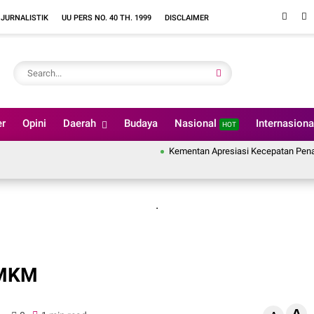
 JURNALISTIK
UU PERS NO. 40 TH. 1999
DISCLAIMER
er
Opini
Daerah
Budaya
Nasional
Internasion
HOT
Kementan Apresiasi Kecepatan Penanganan P
.
UMKM