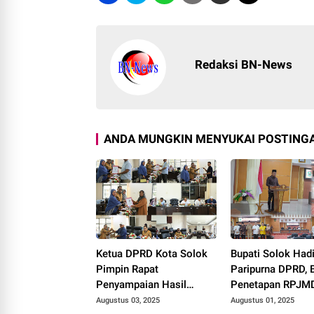
Redaksi BN-News
ANDA MUNGKIN MENYUKAI POSTINGA
Ketua DPRD Kota Solok
Bupati Solok Hadi
Pimpin Rapat
Paripurna DPRD, 
Penyampaian Hasil
Penetapan RPJM
Pembahasan Pansus
2025–2029
Augustus 03, 2025
Augustus 01, 2025