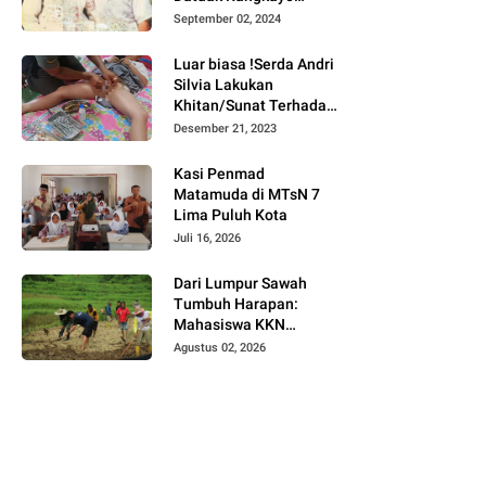
Batuah Cawako
September 02, 2024
Bukittinggi
Luar biasa !Serda Andri
Silvia Lakukan
Khitan/Sunat Terhadap
Anak Warga Binaannya
Desember 21, 2023
Kasi Penmad
Matamuda di MTsN 7
Lima Puluh Kota
Juli 16, 2026
Dari Lumpur Sawah
Tumbuh Harapan:
Mahasiswa KKN
Universitas Andalas
Agustus 02, 2026
Dampingi Demonstrasi
Program Sawah Pokok
Murah di Jorong Bayua