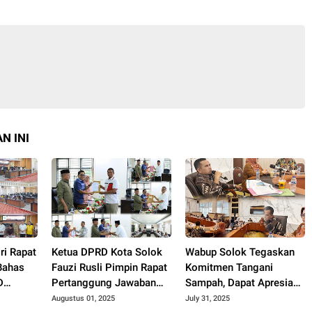
N INI
ri Rapat
Ketua DPRD Kota Solok
Wabup Solok Tegaskan
Bahas
Fauzi Rusli Pimpin Rapat
Komitmen Tangani
D
Pertanggung Jawaban
Sampah, Dapat Apresiasi
Pelaksanaan APBD Kota
Kementerian Lingkungan
Augustus 01, 2025
July 31, 2025