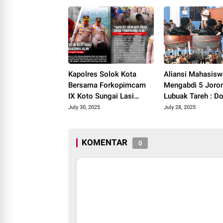
RPJMD Tahun 2025-
2029.
Kapolres Solok Kota
Aliansi Mahasisw
Bersama Forkopimcam
Mengabdi 5 Joro
IX Koto Sungai Lasi
Lubuak Tareh : D
Tinjau Pembangunan
Akses Kesehatan
July 30, 2025
July 28, 2025
Jalan Menuju Nagari
Pendidikan, dan
Pianggu 2025.
Infrastruktur 202
KOMENTAR
0