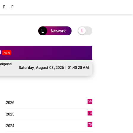
Network
al
NEW
ascabencana Sektor Pertanian Kabupaten Solok, Alokasi Bantuan Irigasi Naik 
Saturday
,
August
08
,
2026
|
01:40 21 AM
56
2026
3
13
2025
49
70
2024
7