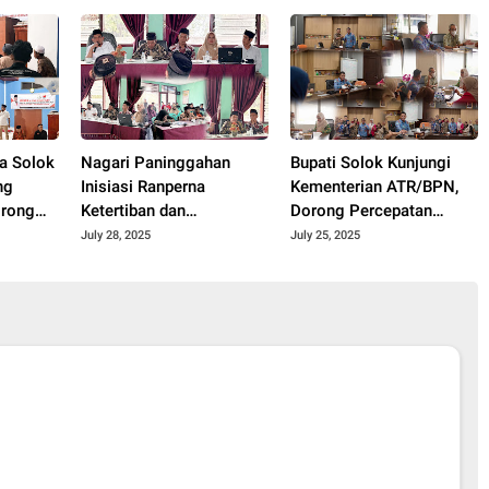
Solok Tahun 2024.
Hidup.
a Solok
Nagari Paninggahan
Bupati Solok Kunjungi
ng
Inisiasi Ranperna
Kementerian ATR/BPN,
orong
Ketertiban dan
Dorong Percepatan
,
Ketentraman Masyarakat
Revisi Perda RTRW
July 28, 2025
July 25, 2025
Kabupaten Solok 2025.
5.