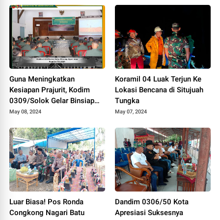
Guna Meningkatkan
Koramil 04 Luak Terjun Ke
Kesiapan Prajurit, Kodim
Lokasi Bencana di Situjuah
0309/Solok Gelar Binsiap
Tungka
Apwil dan Puanter TA 2024
May 08, 2024
May 07, 2024
Luar Biasa! Pos Ronda
Dandim 0306/50 Kota
Congkong Nagari Batu
Apresiasi Suksesnya