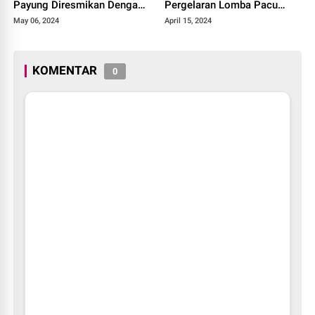
Payung Diresmikan Dengan
Pergelaran Lomba Pacu
Meriah
Kuda Lebaran Cup 2024
May 06, 2024
April 15, 2024
Kota Payakumbuh
KOMENTAR
0