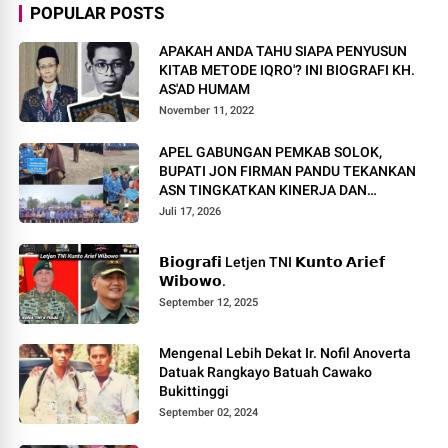
POPULAR POSTS
APAKAH ANDA TAHU SIAPA PENYUSUN
KITAB METODE IQRO'? INI BIOGRAFI KH.
AS'AD HUMAM
November 11, 2022
APEL GABUNGAN PEMKAB SOLOK,
BUPATI JON FIRMAN PANDU TEKANKAN
ASN TINGKATKAN KINERJA DAN
PELAYANAN MASYARAKAT.
Juli 17, 2026
𝗕𝗶𝗼𝗴𝗿𝗮𝗳𝗶 Letjen TNI 𝗞𝘂𝗻𝘁𝗼 𝗔𝗿𝗶𝗲𝗳
𝗪𝗶𝗯𝗼𝘄𝗼.
September 12, 2025
Mengenal Lebih Dekat Ir. Nofil Anoverta
Datuak Rangkayo Batuah Cawako
Bukittinggi
September 02, 2024