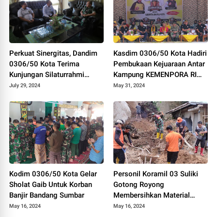
Perkuat Sinergitas, Dandim
Kasdim 0306/50 Kota Hadiri
0306/50 Kota Terima
Pembukaan Kejuaraan Antar
Kunjungan Silaturrahmi
Kampung KEMENPORA RI
Ketua Pengadilan Negeri
Tahun 2024
July 29, 2024
May 31, 2024
Tanjung Pati
Kodim 0306/50 Kota Gelar
Personil Koramil 03 Suliki
Sholat Gaib Untuk Korban
Gotong Royong
Banjir Bandang Sumbar
Membersihkan Material
Longsor Yang Menimpa
May 16, 2024
May 16, 2024
Rumah Warga