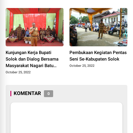
Kunjungan Kerja Bupati
Pembukaan Kegiatan Pentas
Solok dan Dialog Bersama
Seni Se-Kabupaten Solok
Masyarakat Nagari Batu
October 25, 2022
Banyak Kecamatan Lembang
October 25, 2022
Jaya
KOMENTAR
0