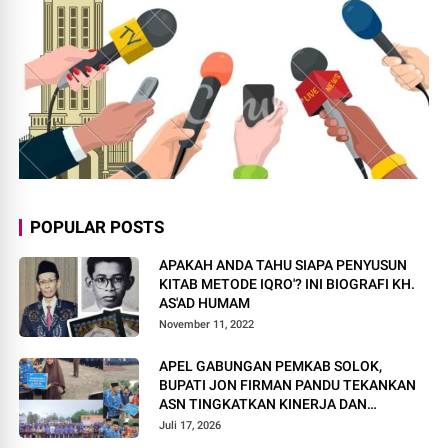
POPULAR POSTS
APAKAH ANDA TAHU SIAPA PENYUSUN
KITAB METODE IQRO'? INI BIOGRAFI KH.
AS'AD HUMAM
November 11, 2022
APEL GABUNGAN PEMKAB SOLOK,
BUPATI JON FIRMAN PANDU TEKANKAN
ASN TINGKATKAN KINERJA DAN
PELAYANAN MASYARAKAT.
Juli 17, 2026