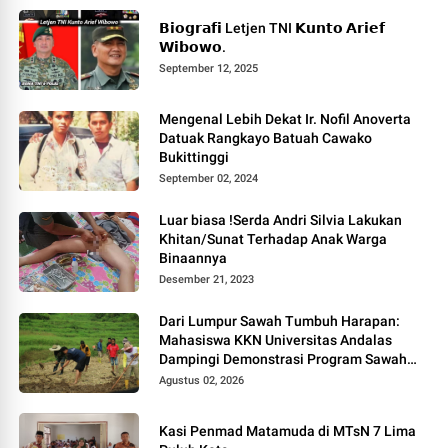
𝗕𝗶𝗼𝗴𝗿𝗮𝗳𝗶 Letjen TNI 𝗞𝘂𝗻𝘁𝗼 𝗔𝗿𝗶𝗲𝗳
𝗪𝗶𝗯𝗼𝘄𝗼.
September 12, 2025
Mengenal Lebih Dekat Ir. Nofil Anoverta
Datuak Rangkayo Batuah Cawako
Bukittinggi
September 02, 2024
Luar biasa !Serda Andri Silvia Lakukan
Khitan/Sunat Terhadap Anak Warga
Binaannya
Desember 21, 2023
Dari Lumpur Sawah Tumbuh Harapan:
Mahasiswa KKN Universitas Andalas
Dampingi Demonstrasi Program Sawah
Pokok Murah di Jorong Bayua
Agustus 02, 2026
Kasi Penmad Matamuda di MTsN 7 Lima