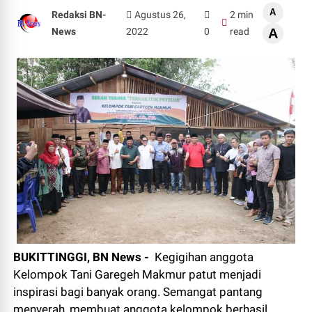
A
Redaksi BN-
Agustus 26,
2 min
News
2022
0
read
A
BUKITTINGGI, BN News -
Kegigihan anggota
Kelompok Tani Garegeh Makmur patut menjadi
inspirasi bagi banyak orang. Semangat pantang
menyerah, membuat anggota kelompok berhasil