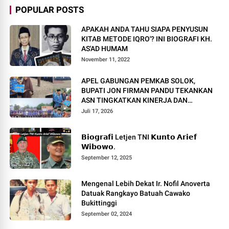
POPULAR POSTS
APAKAH ANDA TAHU SIAPA PENYUSUN
KITAB METODE IQRO'? INI BIOGRAFI KH.
AS'AD HUMAM
November 11, 2022
APEL GABUNGAN PEMKAB SOLOK,
BUPATI JON FIRMAN PANDU TEKANKAN
ASN TINGKATKAN KINERJA DAN
PELAYANAN MASYARAKAT.
Juli 17, 2026
𝗕𝗶𝗼𝗴𝗿𝗮𝗳𝗶 Letjen TNI 𝗞𝘂𝗻𝘁𝗼 𝗔𝗿𝗶𝗲𝗳
𝗪𝗶𝗯𝗼𝘄𝗼.
September 12, 2025
Mengenal Lebih Dekat Ir. Nofil Anoverta
Datuak Rangkayo Batuah Cawako
Bukittinggi
September 02, 2024