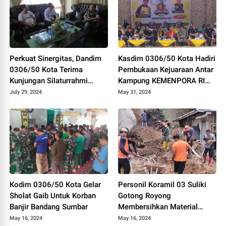
Perkuat Sinergitas, Dandim
Kasdim 0306/50 Kota Hadiri
0306/50 Kota Terima
Pembukaan Kejuaraan Antar
Kunjungan Silaturrahmi
Kampung KEMENPORA RI
Ketua Pengadilan Negeri
Tahun 2024
July 29, 2024
May 31, 2024
Tanjung Pati
Kodim 0306/50 Kota Gelar
Personil Koramil 03 Suliki
Sholat Gaib Untuk Korban
Gotong Royong
Banjir Bandang Sumbar
Membersihkan Material
Longsor Yang Menimpa
May 16, 2024
May 16, 2024