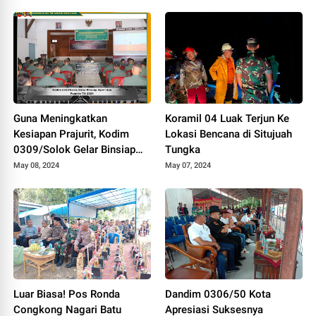
Rumah Warga
Guna Meningkatkan
Koramil 04 Luak Terjun Ke
Kesiapan Prajurit, Kodim
Lokasi Bencana di Situjuah
0309/Solok Gelar Binsiap
Tungka
Apwil dan Puanter TA 2024
May 08, 2024
May 07, 2024
Luar Biasa! Pos Ronda
Dandim 0306/50 Kota
Congkong Nagari Batu
Apresiasi Suksesnya