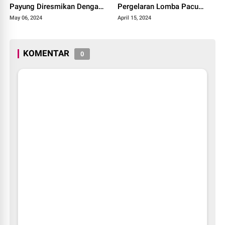
Payung Diresmikan Dengan
Pergelaran Lomba Pacu
Meriah
Kuda Lebaran Cup 2024
May 06, 2024
April 15, 2024
Kota Payakumbuh
KOMENTAR
0