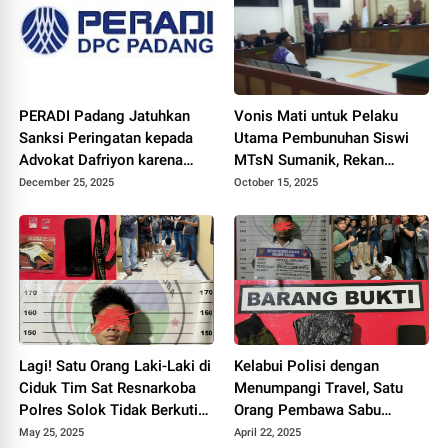
PERADI Padang Jatuhkan
Vonis Mati untuk Pelaku
Sanksi Peringatan kepada
Utama Pembunuhan Siswi
Advokat Dafriyon karena
MTsN Sumanik, Rekan
Langgar Kode Etik
Dihukum 18 Tahun Penjara
December 25, 2025
October 15, 2025
Lagi! Satu Orang Laki-Laki di
Kelabui Polisi dengan
Ciduk Tim Sat Resnarkoba
Menumpangi Travel, Satu
Polres Solok Tidak Berkutik.
Orang Pembawa Sabu
Ini katanya Kasat Iptu Rico
Ditangkap di Solok
May 25, 2025
April 22, 2025