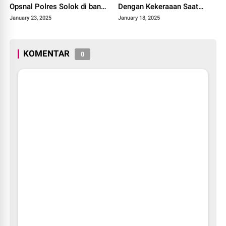
Opsnal Polres Solok di bantu
Dengan Kekeraaan Saat
anggota Reskrim Polres
Ditangkap Tim Black Spider
January 23, 2025
January 18, 2025
Solok kota
Polres Solok Kota
KOMENTAR
0