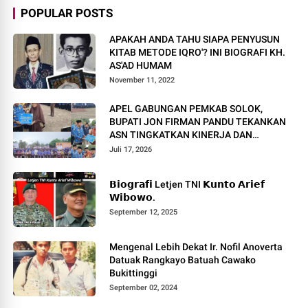
POPULAR POSTS
APAKAH ANDA TAHU SIAPA PENYUSUN
KITAB METODE IQRO'? INI BIOGRAFI KH.
AS'AD HUMAM
November 11, 2022
APEL GABUNGAN PEMKAB SOLOK,
BUPATI JON FIRMAN PANDU TEKANKAN
ASN TINGKATKAN KINERJA DAN
PELAYANAN MASYARAKAT.
Juli 17, 2026
𝗕𝗶𝗼𝗴𝗿𝗮𝗳𝗶 Letjen TNI 𝗞𝘂𝗻𝘁𝗼 𝗔𝗿𝗶𝗲𝗳
𝗪𝗶𝗯𝗼𝘄𝗼.
September 12, 2025
Mengenal Lebih Dekat Ir. Nofil Anoverta
Datuak Rangkayo Batuah Cawako
Bukittinggi
September 02, 2024