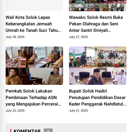
Wali Kota Solok Lepas
Wawako Solok Resmi Buka
Keberangkatan Jemaah
Pekan Olahraga dan Seni
Umrah ke Tanah Suci Tahun
Antar Santri Diniyah
2025.
Nasional (Porsadinnas) ke-
July 28, 2025
July 27, 2025
7 tingkat Kota Solok Tahun
2025.
Pemkab Solok Lakukan
Bupati Solok Hadiri
Pembinaan Terhadap ASN
Penutupan Pendidikan Dasar
yang Mengajukan Perceraian
Kader Penggerak Nahdlatul
2025.
Ulama Kabupaten Solok
July 22, 2025
July 21, 2025
Angkatan II.
KOMENTAR
0