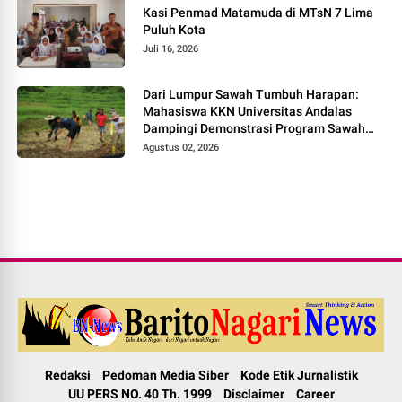
Kasi Penmad Matamuda di MTsN 7 Lima
Puluh Kota
Juli 16, 2026
Dari Lumpur Sawah Tumbuh Harapan:
Mahasiswa KKN Universitas Andalas
Dampingi Demonstrasi Program Sawah
Pokok Murah di Jorong Bayua
Agustus 02, 2026
Redaksi
Pedoman Media Siber
Kode Etik Jurnalistik
UU PERS NO. 40 Th. 1999
Disclaimer
Career