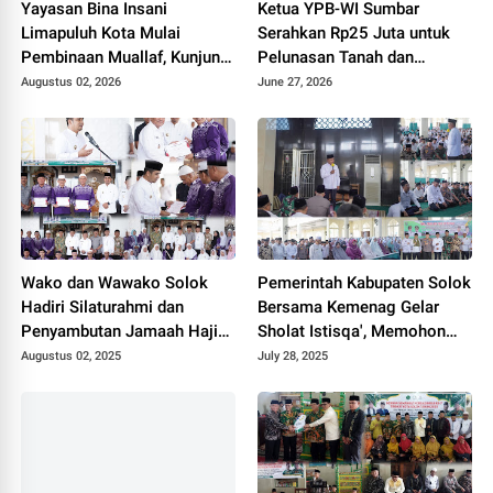
Yayasan Bina Insani
Ketua YPB-WI Sumbar
Limapuluh Kota Mulai
Serahkan Rp25 Juta untuk
Pembinaan Muallaf, Kunjungi
Pelunasan Tanah dan
Lima Keluarga Beri Bantuan
Bangunan TK RA Bakti 145
Augustus 02, 2026
June 27, 2026
Sembako
Bulasat di Mentawai
Wako dan Wawako Solok
Pemerintah Kabupaten Solok
Hadiri Silaturahmi dan
Bersama Kemenag Gelar
Penyambutan Jamaah Haji
Sholat Istisqa', Memohon
2025.
Turunnya Hujan
Augustus 02, 2025
July 28, 2025