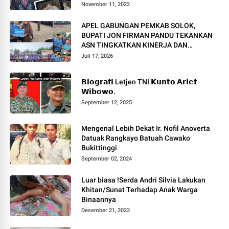
November 11, 2022
APEL GABUNGAN PEMKAB SOLOK,
BUPATI JON FIRMAN PANDU TEKANKAN
ASN TINGKATKAN KINERJA DAN
PELAYANAN MASYARAKAT.
Juli 17, 2026
𝗕𝗶𝗼𝗴𝗿𝗮𝗳𝗶 Letjen TNI 𝗞𝘂𝗻𝘁𝗼 𝗔𝗿𝗶𝗲𝗳
𝗪𝗶𝗯𝗼𝘄𝗼.
September 12, 2025
Mengenal Lebih Dekat Ir. Nofil Anoverta
Datuak Rangkayo Batuah Cawako
Bukittinggi
September 02, 2024
Luar biasa !Serda Andri Silvia Lakukan
Khitan/Sunat Terhadap Anak Warga
Binaannya
Desember 21, 2023