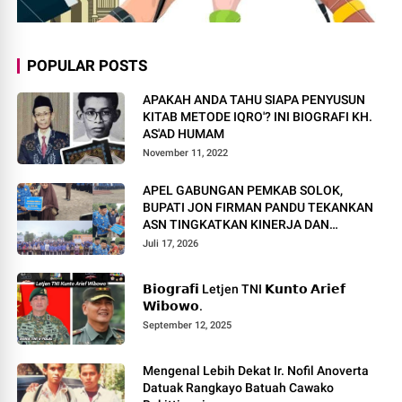
POPULAR POSTS
APAKAH ANDA TAHU SIAPA PENYUSUN
KITAB METODE IQRO'? INI BIOGRAFI KH.
AS'AD HUMAM
November 11, 2022
APEL GABUNGAN PEMKAB SOLOK,
BUPATI JON FIRMAN PANDU TEKANKAN
ASN TINGKATKAN KINERJA DAN
PELAYANAN MASYARAKAT.
Juli 17, 2026
𝗕𝗶𝗼𝗴𝗿𝗮𝗳𝗶 Letjen TNI 𝗞𝘂𝗻𝘁𝗼 𝗔𝗿𝗶𝗲𝗳
𝗪𝗶𝗯𝗼𝘄𝗼.
September 12, 2025
Mengenal Lebih Dekat Ir. Nofil Anoverta
Datuak Rangkayo Batuah Cawako