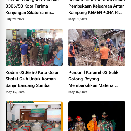
0306/50 Kota Terima
Pembukaan Kejuaraan Antar
Kunjungan Silaturrahmi
Kampung KEMENPORA RI
Ketua Pengadilan Negeri
Tahun 2024
July 29, 2024
May 31, 2024
Tanjung Pati
Kodim 0306/50 Kota Gelar
Personil Koramil 03 Suliki
Sholat Gaib Untuk Korban
Gotong Royong
Banjir Bandang Sumbar
Membersihkan Material
Longsor Yang Menimpa
May 16, 2024
May 16, 2024
Rumah Warga