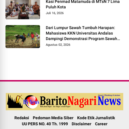
Kasi Penmad Matamuda di MTsN 7 Lima
Puluh Kota
Juli 16, 2026
Dari Lumpur Sawah Tumbuh Harapan:
Mahasiswa KKN Universitas Andalas
Dampingi Demonstrasi Program Sawah
Pokok Murah di Jorong Bayua
Agustus 02, 2026
Redaksi
Pedoman Media Siber
Kode Etik Jurnalistik
UU PERS NO. 40 Th. 1999
Disclaimer
Career