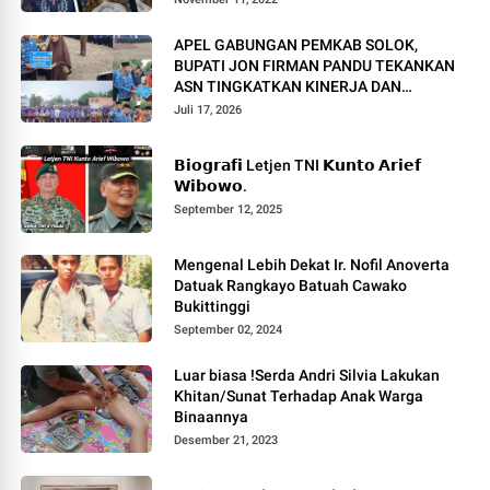
APEL GABUNGAN PEMKAB SOLOK,
BUPATI JON FIRMAN PANDU TEKANKAN
ASN TINGKATKAN KINERJA DAN
PELAYANAN MASYARAKAT.
Juli 17, 2026
𝗕𝗶𝗼𝗴𝗿𝗮𝗳𝗶 Letjen TNI 𝗞𝘂𝗻𝘁𝗼 𝗔𝗿𝗶𝗲𝗳
𝗪𝗶𝗯𝗼𝘄𝗼.
September 12, 2025
Mengenal Lebih Dekat Ir. Nofil Anoverta
Datuak Rangkayo Batuah Cawako
Bukittinggi
September 02, 2024
Luar biasa !Serda Andri Silvia Lakukan
Khitan/Sunat Terhadap Anak Warga
Binaannya
Desember 21, 2023