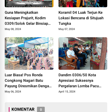
Guna Meningkatkan
Koramil 04 Luak Terjun Ke
Kesiapan Prajurit, Kodim
Lokasi Bencana di Situjuah
0309/Solok Gelar Binsiap
Tungka
Apwil dan Puanter TA 2024
May 08, 2024
May 07, 2024
Luar Biasa! Pos Ronda
Dandim 0306/50 Kota
Congkong Nagari Batu
Apresiasi Suksesnya
Payung Diresmikan Dengan
Pergelaran Lomba Pacu
Meriah
Kuda Lebaran Cup 2024
May 06, 2024
April 15, 2024
Kota Payakumbuh
KOMENTAR
0