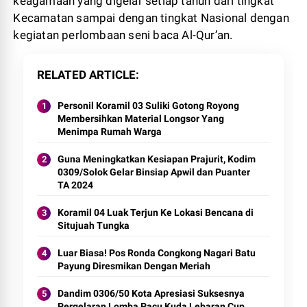
keagamaan yang digelar setiap tahun dari tingkat
Kecamatan sampai dengan tingkat Nasional dengan
kegiatan perlombaan seni baca Al-Qur’an.
RELATED ARTICLE
Personil Koramil 03 Suliki Gotong Royong
Membersihkan Material Longsor Yang
Menimpa Rumah Warga
Guna Meningkatkan Kesiapan Prajurit, Kodim
0309/Solok Gelar Binsiap Apwil dan Puanter
TA 2024
Koramil 04 Luak Terjun Ke Lokasi Bencana di
Situjuah Tungka
Luar Biasa! Pos Ronda Congkong Nagari Batu
Payung Diresmikan Dengan Meriah
Dandim 0306/50 Kota Apresiasi Suksesnya
Pergelaran Lomba Pacu Kuda Lebaran Cup