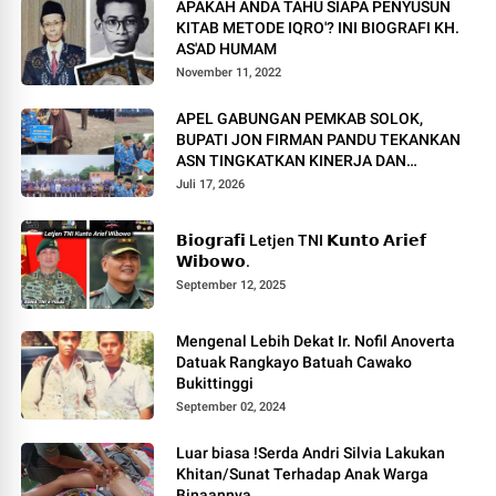
APAKAH ANDA TAHU SIAPA PENYUSUN
KITAB METODE IQRO'? INI BIOGRAFI KH.
AS'AD HUMAM
November 11, 2022
APEL GABUNGAN PEMKAB SOLOK,
BUPATI JON FIRMAN PANDU TEKANKAN
ASN TINGKATKAN KINERJA DAN
PELAYANAN MASYARAKAT.
Juli 17, 2026
𝗕𝗶𝗼𝗴𝗿𝗮𝗳𝗶 Letjen TNI 𝗞𝘂𝗻𝘁𝗼 𝗔𝗿𝗶𝗲𝗳
𝗪𝗶𝗯𝗼𝘄𝗼.
September 12, 2025
Mengenal Lebih Dekat Ir. Nofil Anoverta
Datuak Rangkayo Batuah Cawako
Bukittinggi
September 02, 2024
Luar biasa !Serda Andri Silvia Lakukan
Khitan/Sunat Terhadap Anak Warga
Binaannya