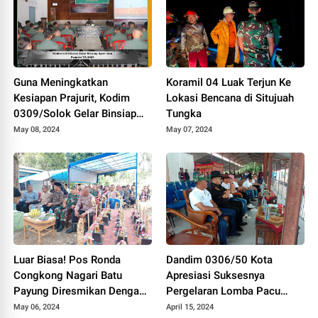
Guna Meningkatkan
Koramil 04 Luak Terjun Ke
Kesiapan Prajurit, Kodim
Lokasi Bencana di Situjuah
0309/Solok Gelar Binsiap
Tungka
Apwil dan Puanter TA 2024
May 08, 2024
May 07, 2024
Luar Biasa! Pos Ronda
Dandim 0306/50 Kota
Congkong Nagari Batu
Apresiasi Suksesnya
Payung Diresmikan Dengan
Pergelaran Lomba Pacu
Meriah
Kuda Lebaran Cup 2024
May 06, 2024
April 15, 2024