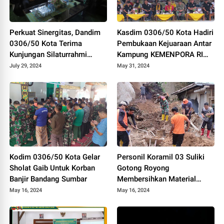
Perkuat Sinergitas, Dandim
Kasdim 0306/50 Kota Hadiri
0306/50 Kota Terima
Pembukaan Kejuaraan Antar
Kunjungan Silaturrahmi
Kampung KEMENPORA RI
Ketua Pengadilan Negeri
Tahun 2024
July 29, 2024
May 31, 2024
Tanjung Pati
Kodim 0306/50 Kota Gelar
Personil Koramil 03 Suliki
Sholat Gaib Untuk Korban
Gotong Royong
Banjir Bandang Sumbar
Membersihkan Material
Longsor Yang Menimpa
May 16, 2024
May 16, 2024
Rumah Warga