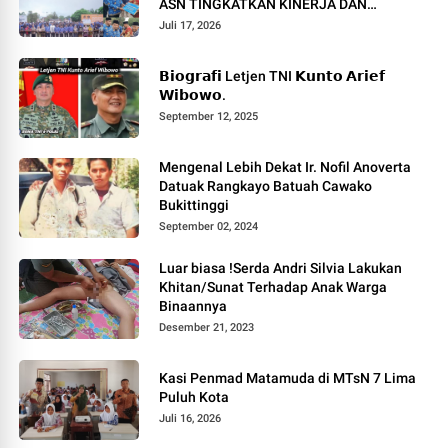
ASN TINGKATKAN KINERJA DAN
PELAYANAN MASYARAKAT.
Juli 17, 2026
𝗕𝗶𝗼𝗴𝗿𝗮𝗳𝗶 Letjen TNI 𝗞𝘂𝗻𝘁𝗼 𝗔𝗿𝗶𝗲𝗳
𝗪𝗶𝗯𝗼𝘄𝗼.
September 12, 2025
Mengenal Lebih Dekat Ir. Nofil Anoverta
Datuak Rangkayo Batuah Cawako
Bukittinggi
September 02, 2024
Luar biasa !Serda Andri Silvia Lakukan
Khitan/Sunat Terhadap Anak Warga
Binaannya
Desember 21, 2023
Kasi Penmad Matamuda di MTsN 7 Lima
Puluh Kota
Juli 16, 2026