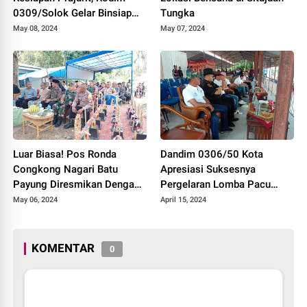
0309/Solok Gelar Binsiap
Tungka
Apwil dan Puanter TA 2024
May 08, 2024
May 07, 2024
Luar Biasa! Pos Ronda
Dandim 0306/50 Kota
Congkong Nagari Batu
Apresiasi Suksesnya
Payung Diresmikan Dengan
Pergelaran Lomba Pacu
Meriah
Kuda Lebaran Cup 2024
May 06, 2024
April 15, 2024
Kota Payakumbuh
KOMENTAR
0