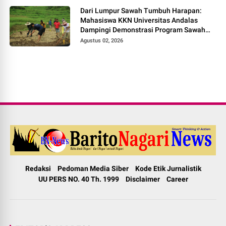
Dari Lumpur Sawah Tumbuh Harapan:
Mahasiswa KKN Universitas Andalas
Dampingi Demonstrasi Program Sawah
Pokok Murah di Jorong Bayua
Agustus 02, 2026
Redaksi
Pedoman Media Siber
Kode Etik Jurnalistik
UU PERS NO. 40 Th. 1999
Disclaimer
Career