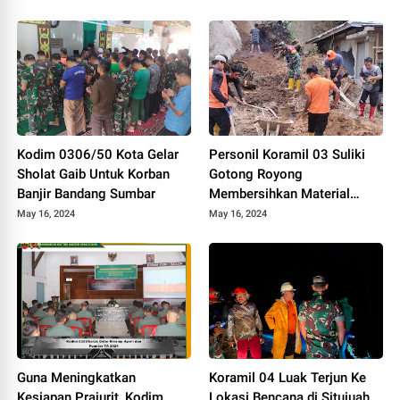
Tanjung Pati
Kodim 0306/50 Kota Gelar
Personil Koramil 03 Suliki
Sholat Gaib Untuk Korban
Gotong Royong
Banjir Bandang Sumbar
Membersihkan Material
Longsor Yang Menimpa
May 16, 2024
May 16, 2024
Rumah Warga
Guna Meningkatkan
Koramil 04 Luak Terjun Ke
Kesiapan Prajurit, Kodim
Lokasi Bencana di Situjuah