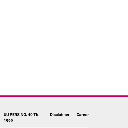
UU PERS NO. 40 Th.
Disclaimer
Career
1999