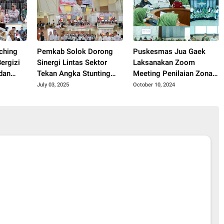
Pemkab Solok Dorong
Puskesmas Jua Gaek
ergizi
Sinergi Lintas Sektor
Laksanakan Zoom
 dan
Tekan Angka Stunting
Meeting Penilaian Zona
 Jawa
Lewat Rakor TPPS 2025.
Integritas Menuju
July 03, 2025
October 10, 2024
Wilayah Bebas Korupsi
(WBK)