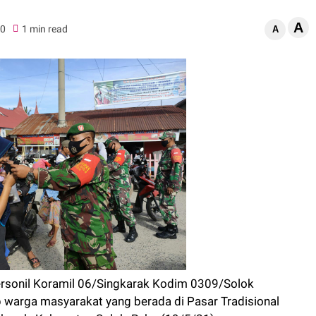
A
0
1 min read
A
rsonil Koramil 06/Singkarak Kodim 0309/Solok
 warga masyarakat yang berada di Pasar Tradisional