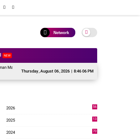
Network
al
NEW
n TNI Krido Pramono Jadi Ikon Singing Competition HUT ke 81 RI
Perkua
Thursday
,
August
06
,
2026
|
8:46 07 PM
56
2026
2
13
2025
49
70
2024
7