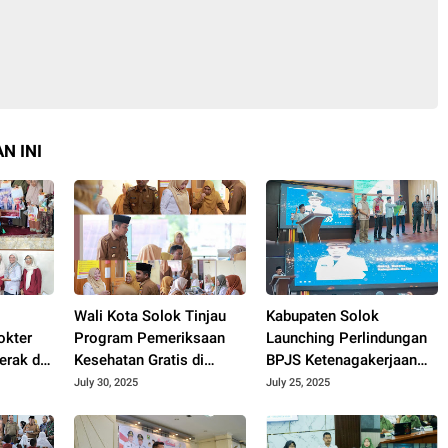
N INI
Wali Kota Solok Tinjau
Kabupaten Solok
okter
Program Pemeriksaan
Launching Perlindungan
rak di
Kesehatan Gratis di
BPJS Ketenagakerjaan
Puskesmas Tanah Garam
bagi Pekerja Rentan.
July 30, 2025
July 25, 2025
2025.