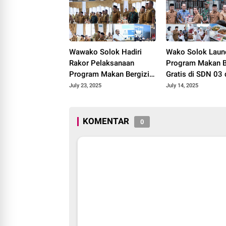
Wawako Solok Hadiri
Wako Solok Launching
Rakor Pelaksanaan
Program Makan B
Program Makan Bergizi
Gratis di SDN 03
Gratis Sumatera Barat
SDN 05 Kampung
July 23, 2025
July 14, 2025
2025.
2025.
KOMENTAR
0