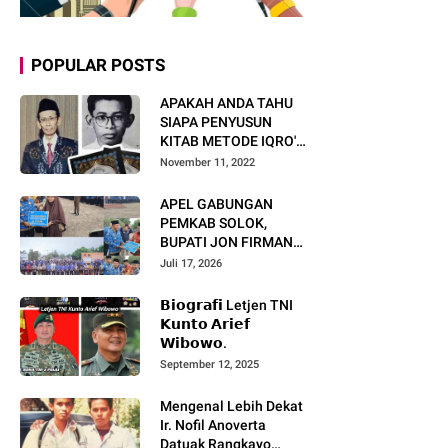
POPULAR POSTS
APAKAH ANDA TAHU
SIAPA PENYUSUN
KITAB METODE IQRO'?
INI BIOGRAFI KH. AS'AD
November 11, 2022
HUMAM
APEL GABUNGAN
PEMKAB SOLOK,
BUPATI JON FIRMAN
PANDU TEKANKAN ASN
Juli 17, 2026
TINGKATKAN KINERJA
DAN PELAYANAN
𝗕𝗶𝗼𝗴𝗿𝗮𝗳𝗶 Letjen TNI
MASYARAKAT.
𝗞𝘂𝗻𝘁𝗼 𝗔𝗿𝗶𝗲𝗳
𝗪𝗶𝗯𝗼𝘄𝗼.
September 12, 2025
Mengenal Lebih Dekat
Ir. Nofil Anoverta
Datuak Rangkayo