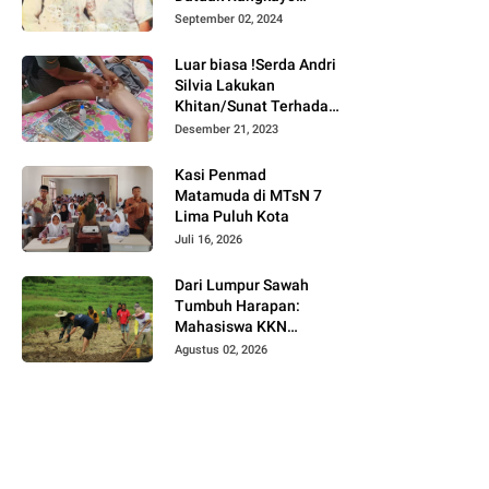
Batuah Cawako
September 02, 2024
Bukittinggi
Luar biasa !Serda Andri
Silvia Lakukan
Khitan/Sunat Terhadap
Anak Warga Binaannya
Desember 21, 2023
Kasi Penmad
Matamuda di MTsN 7
Lima Puluh Kota
Juli 16, 2026
Dari Lumpur Sawah
Tumbuh Harapan:
Mahasiswa KKN
Universitas Andalas
Agustus 02, 2026
Dampingi Demonstrasi
Program Sawah Pokok
Murah di Jorong Bayua