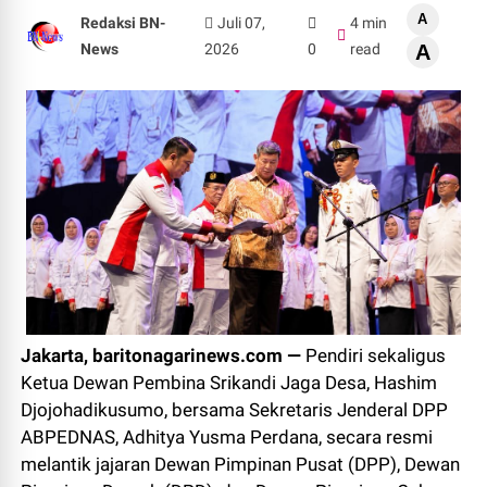
A
Redaksi BN-
Juli 07,
4 min
News
2026
0
read
A
Jakarta, baritonagarinews.com —
Pendiri sekaligus
Ketua Dewan Pembina Srikandi Jaga Desa, Hashim
Djojohadikusumo, bersama Sekretaris Jenderal DPP
ABPEDNAS, Adhitya Yusma Perdana, secara resmi
melantik jajaran Dewan Pimpinan Pusat (DPP), Dewan