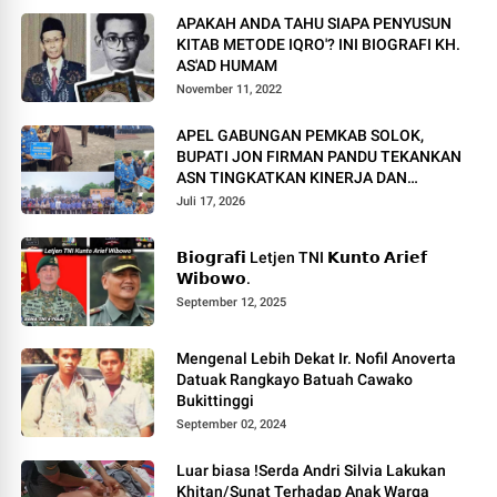
APAKAH ANDA TAHU SIAPA PENYUSUN
KITAB METODE IQRO'? INI BIOGRAFI KH.
AS'AD HUMAM
November 11, 2022
APEL GABUNGAN PEMKAB SOLOK,
BUPATI JON FIRMAN PANDU TEKANKAN
ASN TINGKATKAN KINERJA DAN
PELAYANAN MASYARAKAT.
Juli 17, 2026
𝗕𝗶𝗼𝗴𝗿𝗮𝗳𝗶 Letjen TNI 𝗞𝘂𝗻𝘁𝗼 𝗔𝗿𝗶𝗲𝗳
𝗪𝗶𝗯𝗼𝘄𝗼.
September 12, 2025
Mengenal Lebih Dekat Ir. Nofil Anoverta
Datuak Rangkayo Batuah Cawako
Bukittinggi
September 02, 2024
Luar biasa !Serda Andri Silvia Lakukan
Khitan/Sunat Terhadap Anak Warga