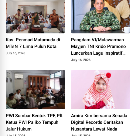
Kasi Penmad Matamuda di
Pangdam VI/Mulawarman
MTsN 7 Lima Puluh Kota
Mayjen TNI Krido Pramono
Luncurkan Lagu Inspiratif
July 16, 2026
"Teruslah Melangkah"
July 16, 2026
PWI Sumbar Bentuk TPF, Plt
Amira Kim bersama Senada
Ketua PWI Paliko Tempuh
Digital Records Ceritakan
Jalur Hukum
Nusantara Lewat Nada
July 15, 2026
July 15, 2026