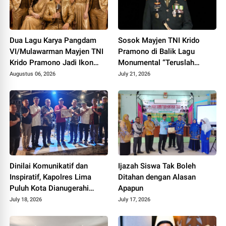
Dua Lagu Karya Pangdam
Sosok Mayjen TNI Krido
VI/Mulawarman Mayjen TNI
Pramono di Balik Lagu
Krido Pramono Jadi Ikon
Monumental “Teruslah
Singing Competition HUT ke
Melangkah”
Augustus 06, 2026
July 21, 2026
81 RI
Dinilai Komunikatif dan
Ijazah Siswa Tak Boleh
Inspiratif, Kapolres Lima
Ditahan dengan Alasan
Puluh Kota Dianugerahi
Apapun
Penghargaan
July 18, 2026
July 17, 2026