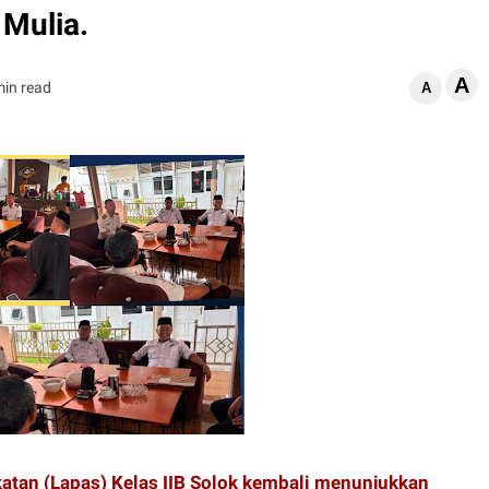
Mulia.
A
min read
A
an (Lapas) Kelas IIB Solok kembali menunjukkan