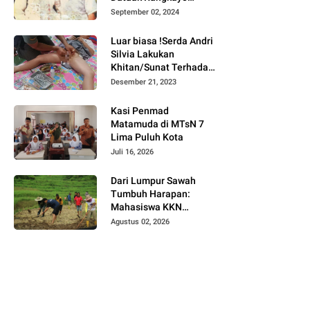
Batuah Cawako
September 02, 2024
Bukittinggi
Luar biasa !Serda Andri
Silvia Lakukan
Khitan/Sunat Terhadap
Anak Warga Binaannya
Desember 21, 2023
Kasi Penmad
Matamuda di MTsN 7
Lima Puluh Kota
Juli 16, 2026
Dari Lumpur Sawah
Tumbuh Harapan:
Mahasiswa KKN
Universitas Andalas
Agustus 02, 2026
Dampingi Demonstrasi
Program Sawah Pokok
Murah di Jorong Bayua