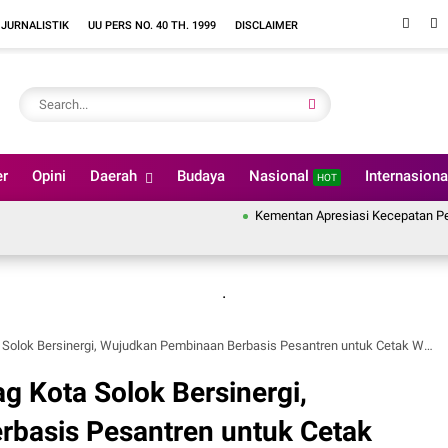
 JURNALISTIK
UU PERS NO. 40 TH. 1999
DISCLAIMER
er
Opini
Daerah
Budaya
Nasional
Internasion
HOT
Kementan Apresiasi Kecepatan Penanganan 
.
rsinergi, Wujudkan Pembinaan Berbasis Pesantren untuk Cetak Warga Binaan Berakhlak Mulia.
 Kota Solok Bersinergi,
basis Pesantren untuk Cetak