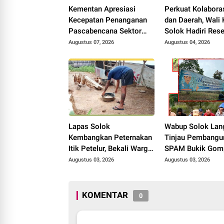
Kementan Apresiasi
Perkuat Kolabora
Kecepatan Penanganan
dan Daerah, Wali 
Pascabencana Sektor
Solok Hadiri Res
Pertanian Kabupaten
Anggota DPR RI H
Augustus 07, 2026
Augustus 04, 2026
Solok, Alokasi Bantuan
Rolanda
Irigasi Naik dari 13
Menjadi 74 Unit.
Lapas Solok
Wabup Solok Lan
Kembangkan Peternakan
Tinjau Pembangu
Itik Petelur, Bekali Warga
SPAM Bukik Gom
Binaan dengan
Target Rampung 
Augustus 03, 2026
Augustus 03, 2026
Keterampilan Produktif.
Oktober 2026
KOMENTAR
0