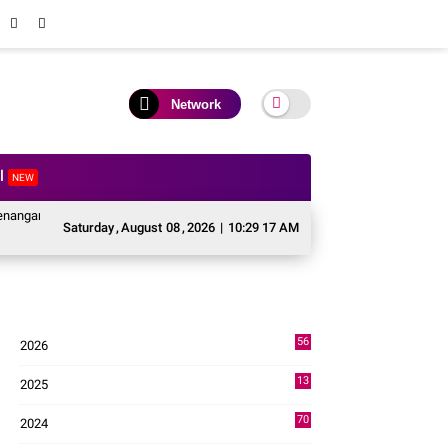
Network
al
NEW
Pascabencana Sektor Pertanian Kabupaten Solok, Alokasi Bantuan Irigasi Naik
Saturday
,
August
08
,
2026
|
10:29 18 AM
56
2026
3
13
2025
49
70
2024
7