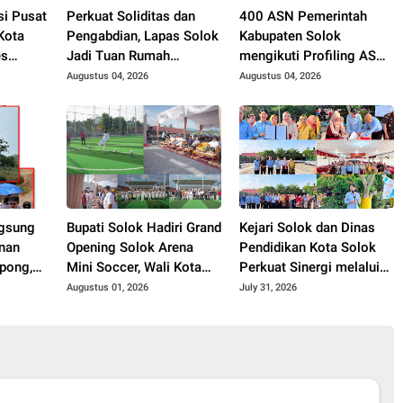
si Pusat
Perkuat Soliditas dan
400 ASN Pemerintah
Kota
Pengabdian, Lapas Solok
Kabupaten Solok
es
Jadi Tuan Rumah
mengikuti Profiling ASN
. Zigo
Musyawarah
2026.
Augustus 04, 2026
Augustus 04, 2026
Pembentukan Pengurus
P3I Tingkat Daerah.
gsung
Bupati Solok Hadiri Grand
Kejari Solok dan Dinas
nan
Opening Solok Arena
Pendidikan Kota Solok
pong,
Mini Soccer, Wali Kota
Perkuat Sinergi melalui
Akhir
Solok Resmikan Fasilitas
Penandatanganan PKS
Augustus 01, 2026
July 31, 2026
Olahraga Baru Tahun
dan Launching Program
2026
Jaksa Masuk Sekolah.