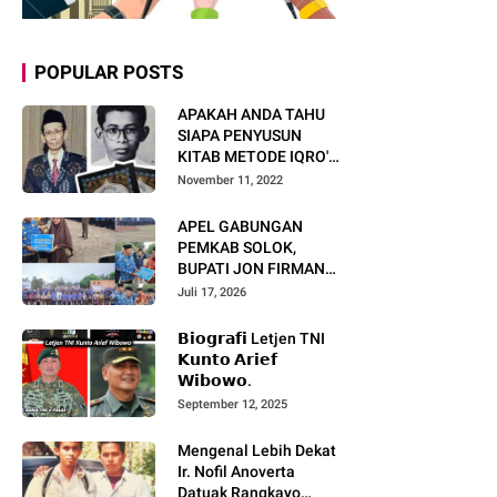
POPULAR POSTS
APAKAH ANDA TAHU
SIAPA PENYUSUN
KITAB METODE IQRO'?
INI BIOGRAFI KH. AS'AD
November 11, 2022
HUMAM
APEL GABUNGAN
PEMKAB SOLOK,
BUPATI JON FIRMAN
PANDU TEKANKAN ASN
Juli 17, 2026
TINGKATKAN KINERJA
DAN PELAYANAN
𝗕𝗶𝗼𝗴𝗿𝗮𝗳𝗶 Letjen TNI
MASYARAKAT.
𝗞𝘂𝗻𝘁𝗼 𝗔𝗿𝗶𝗲𝗳
𝗪𝗶𝗯𝗼𝘄𝗼.
September 12, 2025
Mengenal Lebih Dekat
Ir. Nofil Anoverta
Datuak Rangkayo