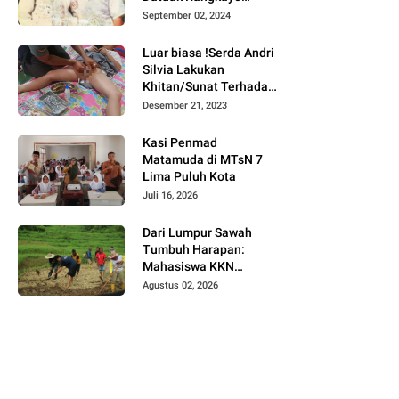
Batuah Cawako
September 02, 2024
Bukittinggi
Luar biasa !Serda Andri
Silvia Lakukan
Khitan/Sunat Terhadap
Anak Warga Binaannya
Desember 21, 2023
Kasi Penmad
Matamuda di MTsN 7
Lima Puluh Kota
Juli 16, 2026
Dari Lumpur Sawah
Tumbuh Harapan:
Mahasiswa KKN
Universitas Andalas
Agustus 02, 2026
Dampingi Demonstrasi
Program Sawah Pokok
Murah di Jorong Bayua