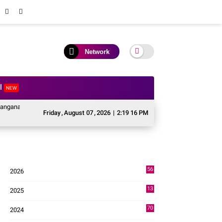
Network
al
NEW
ascabencana Sektor Pertanian Kabupaten Solok, Alokasi Bantuan Irigasi Naik 
Friday
,
August
07
,
2026
|
2:19 17 PM
56
2026
3
13
2025
49
70
2024
7