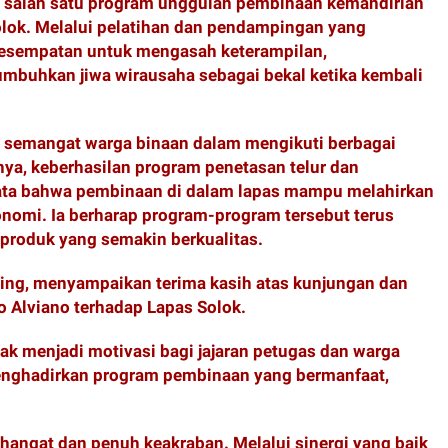
 salah satu program unggulan pembinaan kemandirian
lok. Melalui pelatihan dan pendampingan yang
 kesempatan untuk mengasah keterampilan,
umbuhkan jiwa wirausaha sebagai bekal ketika kembali
s semangat warga binaan dalam mengikuti berbagai
a, keberhasilan program penetasan telur dan
ata bahwa pembinaan di dalam lapas mampu melahirkan
konomi. Ia berharap program-program tersebut terus
roduk yang semakin berkualitas.
nting, menyampaikan terima kasih atas kunjungan dan
o Alviano terhadap Lapas Solok.
hak menjadi motivasi bagi jajaran petugas dan warga
menghadirkan program pembinaan yang bermanfaat,
angat dan penuh keakraban. Melalui sinergi yang baik