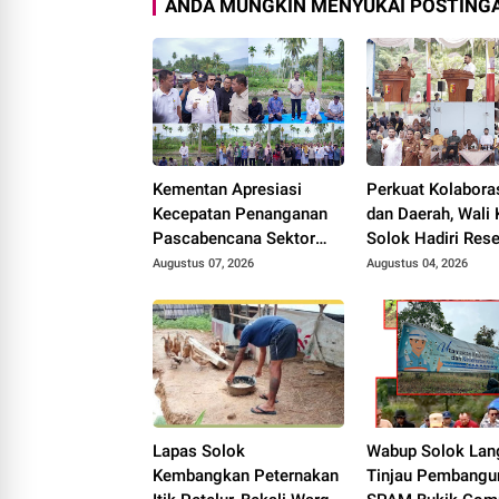
ANDA MUNGKIN MENYUKAI POSTINGA
Kementan Apresiasi
Perkuat Kolabora
Kecepatan Penanganan
dan Daerah, Wali 
Pascabencana Sektor
Solok Hadiri Res
Pertanian Kabupaten
Anggota DPR RI H
Augustus 07, 2026
Augustus 04, 2026
Solok, Alokasi Bantuan
Rolanda
Irigasi Naik dari 13
Menjadi 74 Unit.
Lapas Solok
Wabup Solok Lan
Kembangkan Peternakan
Tinjau Pembangu