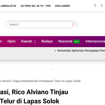
 JURNALISTIK
UU PERS NO. 40 TH. 1999
DISCLAIMER
er
Opini
Daerah
Budaya
Nasional
Internasion
HOT
Kementan Apresiasi Kecepatan Penanganan P
.
o Alviano Tinjau Keberhasilan Penetasan Telur di Lapas Solok
si, Rico Alviano Tinjau
Telur di Lapas Solok