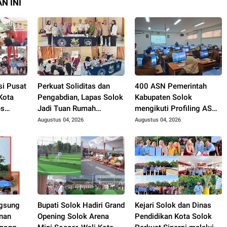
N INI
si Pusat
Perkuat Soliditas dan
400 ASN Pemerintah
Kota
Pengabdian, Lapas Solok
Kabupaten Solok
es
Jadi Tuan Rumah
mengikuti Profiling ASN
. Zigo
Musyawarah
2026.
Augustus 04, 2026
Augustus 04, 2026
Pembentukan Pengurus
P3I Tingkat Daerah.
gsung
Bupati Solok Hadiri Grand
Kejari Solok dan Dinas
nan
Opening Solok Arena
Pendidikan Kota Solok