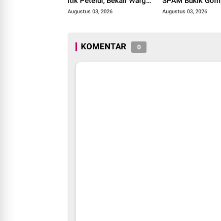
Itik Petelur, Bekali Warga
SPAM Bukik Gom
Binaan dengan
Target Rampung 
Augustus 03, 2026
Augustus 03, 2026
Keterampilan Produktif.
Oktober 2026
KOMENTAR
0