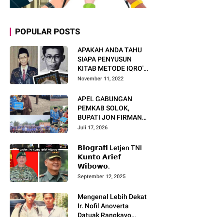
POPULAR POSTS
APAKAH ANDA TAHU
SIAPA PENYUSUN
KITAB METODE IQRO'?
INI BIOGRAFI KH. AS'AD
November 11, 2022
HUMAM
APEL GABUNGAN
PEMKAB SOLOK,
BUPATI JON FIRMAN
PANDU TEKANKAN ASN
Juli 17, 2026
TINGKATKAN KINERJA
DAN PELAYANAN
𝗕𝗶𝗼𝗴𝗿𝗮𝗳𝗶 Letjen TNI
MASYARAKAT.
𝗞𝘂𝗻𝘁𝗼 𝗔𝗿𝗶𝗲𝗳
𝗪𝗶𝗯𝗼𝘄𝗼.
September 12, 2025
Mengenal Lebih Dekat
Ir. Nofil Anoverta
Datuak Rangkayo