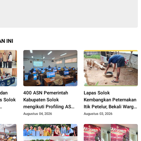
N INI
 dan
400 ASN Pemerintah
Lapas Solok
s Solok
Kabupaten Solok
Kembangkan Peternakan
mengikuti Profiling ASN
Itik Petelur, Bekali Warga
2026.
Binaan dengan
Augustus 04, 2026
Augustus 03, 2026
ngurus
Keterampilan Produktif.
ah.