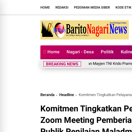
HOME
REDAKSI
PEDOMAN MEDIA SIBER
KODE ETIK
Home
Nagari - Desa
Politik
Kulin
Dua Lagu Karya Pangdam VI/Mulawarman Mayjen TNI Krido Pramono Jadi I
BREAKING NEWS
Beranda
Headline
Komitmen Tingkatkan Pelayanan Publik, Lapa
Komitmen Tingkatkan Pel
Zoom Meeting Pemberian
Publik Penilaian Maladmi