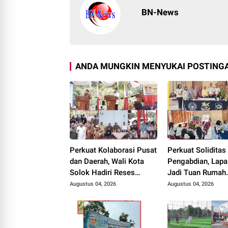
BN-News
ANDA MUNGKIN MENYUKAI POSTINGA
Perkuat Kolaborasi Pusat
Perkuat Soliditas
dan Daerah, Wali Kota
Pengabdian, Lapa
Solok Hadiri Reses
Jadi Tuan Rumah
Anggota DPR RI H. Zigo
Musyawarah
Augustus 04, 2026
Augustus 04, 2026
Rolanda
Pembentukan Pe
P3I Tingkat Daer