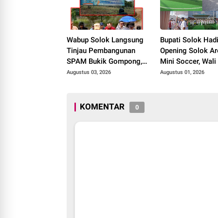
Wabup Solok Langsung
Bupati Solok Hadi
Tinjau Pembangunan
Opening Solok Ar
SPAM Bukik Gompong,
Mini Soccer, Wali
Target Rampung Akhir
Solok Resmikan F
Augustus 03, 2026
Augustus 01, 2026
Oktober 2026
Olahraga Baru Ta
2026
KOMENTAR
0