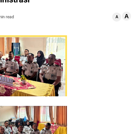
A
min read
A