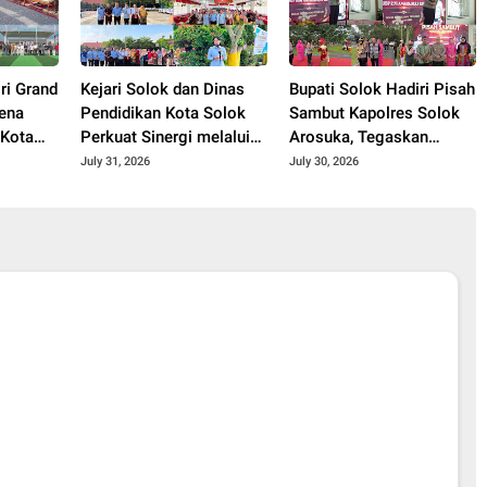
ri Grand
Kejari Solok dan Dinas
Bupati Solok Hadiri Pisah
ena
Pendidikan Kota Solok
Sambut Kapolres Solok
 Kota
Perkuat Sinergi melalui
Arosuka, Tegaskan
asilitas
Penandatanganan PKS
Komitmen Perkuat
July 31, 2026
July 30, 2026
hun
dan Launching Program
Sinergi Jaga Kamtibmas.
Jaksa Masuk Sekolah.