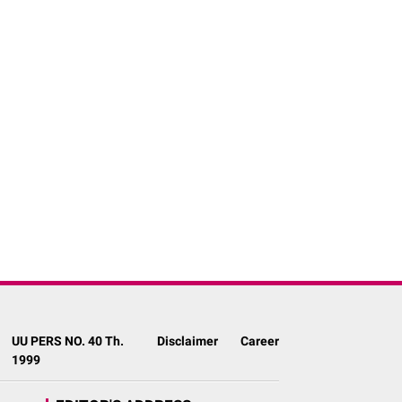
UU PERS NO. 40 Th.
Disclaimer
Career
1999