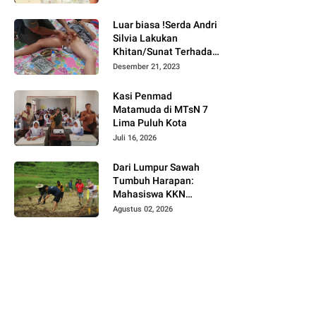
Bukittinggi
Luar biasa !Serda Andri
Silvia Lakukan
Khitan/Sunat Terhadap
Anak Warga Binaannya
Desember 21, 2023
Kasi Penmad
Matamuda di MTsN 7
Lima Puluh Kota
Juli 16, 2026
Dari Lumpur Sawah
Tumbuh Harapan:
Mahasiswa KKN
Universitas Andalas
Agustus 02, 2026
Dampingi Demonstrasi
Program Sawah Pokok
Murah di Jorong Bayua