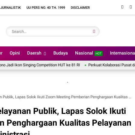
 JURNALISTIK
UU PERS NO. 40 TH. 1999
DISCLAIMER
er
Opini
Daerah
Budaya
Nasional
Internasion
HOT
kon Singing Competition HUT ke 81 RI
Perkuat Kolaborasi Pusat dan Daer
.
s Solok Ikuti Zoom Meeting Pemberian Penghargaan Kualitas Pelayanan Publik Penilaian Maladministrasi
ayanan Publik, Lapas Solok Ikuti
 Penghargaan Kualitas Pelayanan
nistrasi