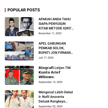
POPULAR POSTS
APAKAH ANDA TAHU
SIAPA PENYUSUN
KITAB METODE IQRO'?
INI BIOGRAFI KH. AS'AD
November 11, 2022
HUMAM
APEL GABUNGAN
PEMKAB SOLOK,
BUPATI JON FIRMAN
PANDU TEKANKAN ASN
Juli 17, 2026
TINGKATKAN KINERJA
DAN PELAYANAN
𝗕𝗶𝗼𝗴𝗿𝗮𝗳𝗶 Letjen TNI
MASYARAKAT.
𝗞𝘂𝗻𝘁𝗼 𝗔𝗿𝗶𝗲𝗳
𝗪𝗶𝗯𝗼𝘄𝗼.
September 12, 2025
Mengenal Lebih Dekat
Ir. Nofil Anoverta
Datuak Rangkayo
Batuah Cawako
September 02, 2024