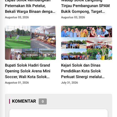
Peternakan Itik Petelur,
Tinjau Pembangunan SPAM
Bekali Warga Binaan dengan
Bukik Gompong, Target
Keterampilan Produktif.
Rampung Akhir Oktober
Augustus 03, 2026
Augustus 03, 2026
2026
Bupati Solok Hadiri Grand
Kejari Solok dan Dinas
Opening Solok Arena Mini
Pendidikan Kota Solok
Soccer, Wali Kota Solok
Perkuat Sinergi melalui
Resmikan Fasilitas Olahraga
Penandatanganan PKS dan
Augustus 01, 2026
July 31, 2026
Baru Tahun 2026
Launching Program Jaksa
Masuk Sekolah.
KOMENTAR
0