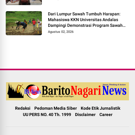
Dari Lumpur Sawah Tumbuh Harapan:
Mahasiswa KKN Universitas Andalas
Dampingi Demonstrasi Program Sawah
Pokok Murah di Jorong Bayua
Agustus 02, 2026
Redaksi
Pedoman Media Siber
Kode Etik Jurnalistik
UU PERS NO. 40 Th. 1999
Disclaimer
Career