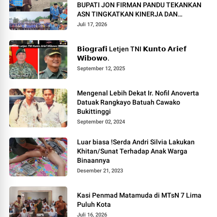
BUPATI JON FIRMAN PANDU TEKANKAN
ASN TINGKATKAN KINERJA DAN
PELAYANAN MASYARAKAT.
Juli 17, 2026
𝗕𝗶𝗼𝗴𝗿𝗮𝗳𝗶 Letjen TNI 𝗞𝘂𝗻𝘁𝗼 𝗔𝗿𝗶𝗲𝗳
𝗪𝗶𝗯𝗼𝘄𝗼.
September 12, 2025
Mengenal Lebih Dekat Ir. Nofil Anoverta
Datuak Rangkayo Batuah Cawako
Bukittinggi
September 02, 2024
Luar biasa !Serda Andri Silvia Lakukan
Khitan/Sunat Terhadap Anak Warga
Binaannya
Desember 21, 2023
Kasi Penmad Matamuda di MTsN 7 Lima
Puluh Kota
Juli 16, 2026