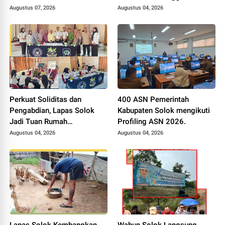
Pertanian Kabupaten Solok,
RI H. Zigo Rolanda
Augustus 07, 2026
Augustus 04, 2026
Alokasi Bantuan Irigasi Naik
dari 13 Menjadi 74 Unit.
Perkuat Soliditas dan
400 ASN Pemerintah
Pengabdian, Lapas Solok
Kabupaten Solok mengikuti
Jadi Tuan Rumah
Profiling ASN 2026.
Musyawarah Pembentukan
Augustus 04, 2026
Augustus 04, 2026
Pengurus P3I Tingkat
Daerah.
Lapas Solok Kembangkan
Wabup Solok Langsung