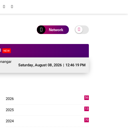
Network
al
NEW
Pascabencana Sektor Pertanian Kabupaten Solok, Alokasi Bantuan Irigasi Naik
Saturday
,
August
08
,
2026
|
12:46 20 PM
56
2026
3
13
2025
49
70
2024
7