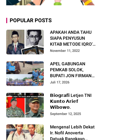
POPULAR POSTS
APAKAH ANDA TAHU
SIAPA PENYUSUN
KITAB METODE IQRO'?
INI BIOGRAFI KH. AS'AD
November 11, 2022
HUMAM
APEL GABUNGAN
PEMKAB SOLOK,
BUPATI JON FIRMAN
PANDU TEKANKAN ASN
Juli 17, 2026
TINGKATKAN KINERJA
DAN PELAYANAN
𝗕𝗶𝗼𝗴𝗿𝗮𝗳𝗶 Letjen TNI
MASYARAKAT.
𝗞𝘂𝗻𝘁𝗼 𝗔𝗿𝗶𝗲𝗳
𝗪𝗶𝗯𝗼𝘄𝗼.
September 12, 2025
Mengenal Lebih Dekat
Ir. Nofil Anoverta
Datuak Rangkayo