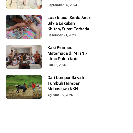
Batuah Cawako
September 02, 2024
Bukittinggi
Luar biasa !Serda Andri
Silvia Lakukan
Khitan/Sunat Terhadap
Anak Warga Binaannya
Desember 21, 2023
Kasi Penmad
Matamuda di MTsN 7
Lima Puluh Kota
Juli 16, 2026
Dari Lumpur Sawah
Tumbuh Harapan:
Mahasiswa KKN
Universitas Andalas
Agustus 02, 2026
Dampingi Demonstrasi
Program Sawah Pokok
Murah di Jorong Bayua