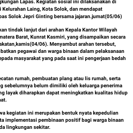
gkungan Lapas. Kegiatan sosial ini dilaksanakan di
di Kelurahan Laing, Kota Solok, dan mendapat
as Solok Jepri Ginting bersama jajaran.jumat(05/06)
n tindak lanjut dari arahan Kepala Kantor Wilayah
atera Barat, Kunrat Kasmiri, yang disampaikan secara
rakatan,kamis(04/06). Menyambut arahan tersebut,
ibatkan pegawai dan warga binaan dalam pelaksanaan
epada masyarakat yang pada saat ini pengerjaan bedah
catan rumah, pembuatan plang atau lis rumah, serta
sebelumnya belum dimiliki oleh keluarga penerima
ang layak diharapkan dapat meningkatkan kualitas hidup
at.
a kegiatan ini merupakan bentuk nyata kepedulian
a implementasi pembinaan positif bagi warga binaan
da lingkungan sekitar.