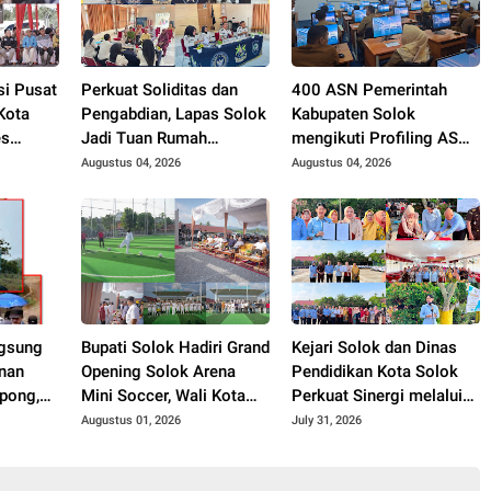
si Pusat
Perkuat Soliditas dan
400 ASN Pemerintah
Kota
Pengabdian, Lapas Solok
Kabupaten Solok
es
Jadi Tuan Rumah
mengikuti Profiling ASN
. Zigo
Musyawarah
2026.
Augustus 04, 2026
Augustus 04, 2026
Pembentukan Pengurus
P3I Tingkat Daerah.
gsung
Bupati Solok Hadiri Grand
Kejari Solok dan Dinas
nan
Opening Solok Arena
Pendidikan Kota Solok
pong,
Mini Soccer, Wali Kota
Perkuat Sinergi melalui
Akhir
Solok Resmikan Fasilitas
Penandatanganan PKS
Augustus 01, 2026
July 31, 2026
Olahraga Baru Tahun
dan Launching Program
2026
Jaksa Masuk Sekolah.