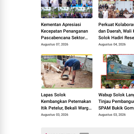
Kementan Apresiasi
Perkuat Kolabora
Kecepatan Penanganan
dan Daerah, Wali 
Pascabencana Sektor
Solok Hadiri Res
Pertanian Kabupaten
Anggota DPR RI H
Augustus 07, 2026
Augustus 04, 2026
Solok, Alokasi Bantuan
Rolanda
Irigasi Naik dari 13
Menjadi 74 Unit.
Lapas Solok
Wabup Solok Lan
Kembangkan Peternakan
Tinjau Pembangu
Itik Petelur, Bekali Warga
SPAM Bukik Gom
Binaan dengan
Target Rampung 
Augustus 03, 2026
Augustus 03, 2026
Keterampilan Produktif.
Oktober 2026