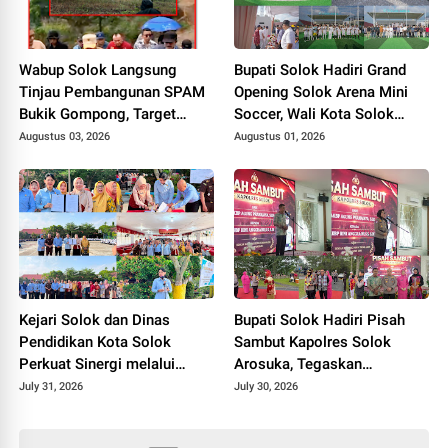
Wabup Solok Langsung
Bupati Solok Hadiri Grand
Tinjau Pembangunan SPAM
Opening Solok Arena Mini
Bukik Gompong, Target
Soccer, Wali Kota Solok
Rampung Akhir Oktober
Resmikan Fasilitas Olahraga
Augustus 03, 2026
Augustus 01, 2026
2026
Baru Tahun 2026
Kejari Solok dan Dinas
Bupati Solok Hadiri Pisah
Pendidikan Kota Solok
Sambut Kapolres Solok
Perkuat Sinergi melalui
Arosuka, Tegaskan
Penandatanganan PKS dan
Komitmen Perkuat Sinergi
July 31, 2026
July 30, 2026
Launching Program Jaksa
Jaga Kamtibmas.
Masuk Sekolah.