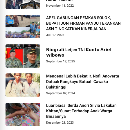
November 11, 2022
APEL GABUNGAN PEMKAB SOLOK,
BUPATI JON FIRMAN PANDU TEKANKAN
ASN TINGKATKAN KINERJA DAN
PELAYANAN MASYARAKAT.
Juli 17, 2026
𝗕𝗶𝗼𝗴𝗿𝗮𝗳𝗶 Letjen TNI 𝗞𝘂𝗻𝘁𝗼 𝗔𝗿𝗶𝗲𝗳
𝗪𝗶𝗯𝗼𝘄𝗼.
September 12, 2025
Mengenal Lebih Dekat Ir. Nofil Anoverta
Datuak Rangkayo Batuah Cawako
Bukittinggi
September 02, 2024
Luar biasa !Serda Andri Silvia Lakukan
Khitan/Sunat Terhadap Anak Warga
Binaannya
Desember 21, 2023