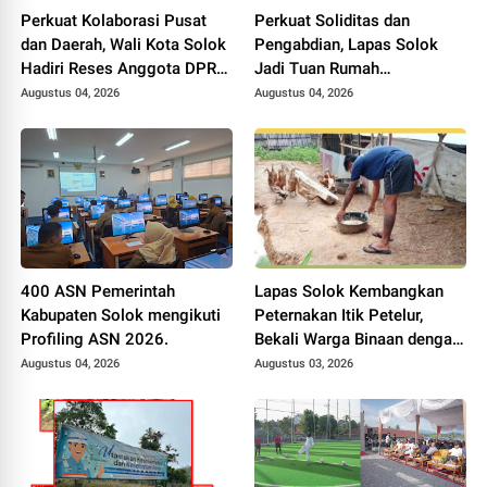
Perkuat Kolaborasi Pusat
Perkuat Soliditas dan
dan Daerah, Wali Kota Solok
Pengabdian, Lapas Solok
Hadiri Reses Anggota DPR
Jadi Tuan Rumah
RI H. Zigo Rolanda
Musyawarah Pembentukan
Augustus 04, 2026
Augustus 04, 2026
Pengurus P3I Tingkat
Daerah.
400 ASN Pemerintah
Lapas Solok Kembangkan
Kabupaten Solok mengikuti
Peternakan Itik Petelur,
Profiling ASN 2026.
Bekali Warga Binaan dengan
Keterampilan Produktif.
Augustus 04, 2026
Augustus 03, 2026