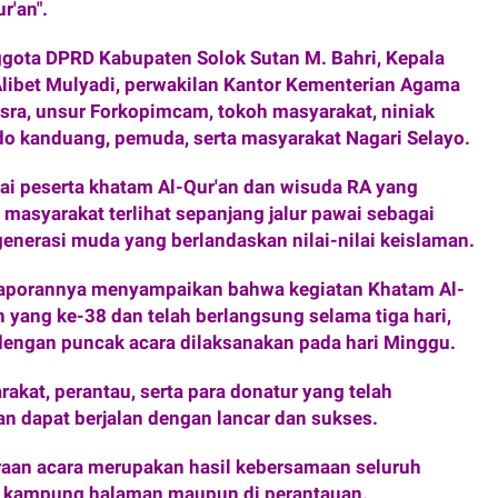
'an".
nggota DPRD Kabupaten Solok Sutan M. Bahri, Kepala
ibet Mulyadi, perwakilan Kantor Kementerian Agama
sra, unsur Forkopimcam, tokoh masyarakat, niniak
do kanduang, pemuda, serta masyarakat Nagari Selayo.
ai peserta khatam Al-Qur'an dan wisuda RA yang
 masyarakat terlihat sepanjang jalur pawai sebagai
nerasi muda yang berlandaskan nilai-nilai keislaman.
 laporannya menyampaikan bahwa kegiatan Khatam Al-
 yang ke-38 dan telah berlangsung selama tiga hari,
 dengan puncak acara dilaksanakan pada hari Minggu.
rakat, perantau, serta para donatur yang telah
 dapat berjalan dengan lancar dan sukses.
raan acara merupakan hasil kebersamaan seluruh
di kampung halaman maupun di perantauan.