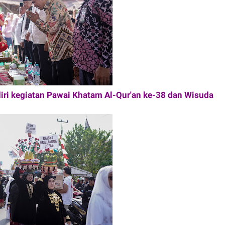
iri kegiatan Pawai Khatam Al-Qur'an ke-38 dan Wisuda