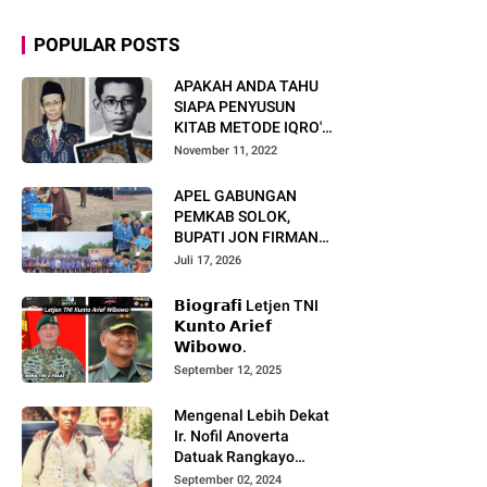
POPULAR POSTS
APAKAH ANDA TAHU
SIAPA PENYUSUN
KITAB METODE IQRO'?
INI BIOGRAFI KH. AS'AD
November 11, 2022
HUMAM
APEL GABUNGAN
PEMKAB SOLOK,
BUPATI JON FIRMAN
PANDU TEKANKAN ASN
Juli 17, 2026
TINGKATKAN KINERJA
DAN PELAYANAN
𝗕𝗶𝗼𝗴𝗿𝗮𝗳𝗶 Letjen TNI
MASYARAKAT.
𝗞𝘂𝗻𝘁𝗼 𝗔𝗿𝗶𝗲𝗳
𝗪𝗶𝗯𝗼𝘄𝗼.
September 12, 2025
Mengenal Lebih Dekat
Ir. Nofil Anoverta
Datuak Rangkayo
Batuah Cawako
September 02, 2024