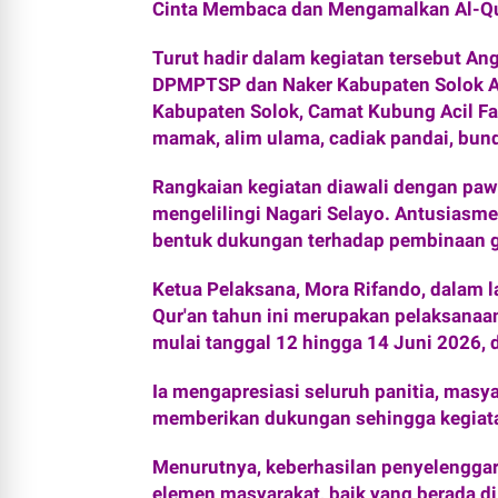
Cinta Membaca dan Mengamalkan Al-Qur
‎Turut hadir dalam kegiatan tersebut A
DPMPTSP dan Naker Kabupaten Solok Al
Kabupaten Solok, Camat Kubung Acil Fa
mamak, alim ulama, cadiak pandai, bun
‎Rangkaian kegiatan diawali dengan paw
mengelilingi Nagari Selayo. Antusiasme
bentuk dukungan terhadap pembinaan ge
‎Ketua Pelaksana, Mora Rifando, dalam
Qur'an tahun ini merupakan pelaksanaan
mulai tanggal 12 hingga 14 Juni 2026,
‎Ia mengapresiasi seluruh panitia, masya
memberikan dukungan sehingga kegiatan
Menurutnya, keberhasilan penyelengga
elemen masyarakat, baik yang berada 