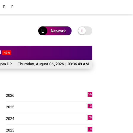
Network
al
NEW
RI H. Zigo Rolanda
Thursday
,
August
Perkuat Soliditas dan Pengabdian, Lapas Solok Jadi 
06
,
2026
|
03:36 50 AM
56
2026
1
13
2025
49
70
2024
7
14
2023