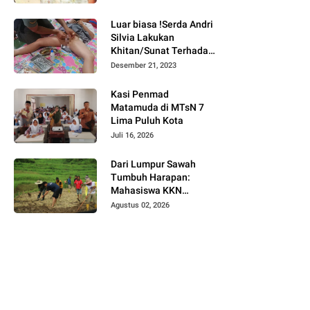
Bukittinggi
Luar biasa !Serda Andri
Silvia Lakukan
Khitan/Sunat Terhadap
Anak Warga Binaannya
Desember 21, 2023
Kasi Penmad
Matamuda di MTsN 7
Lima Puluh Kota
Juli 16, 2026
Dari Lumpur Sawah
Tumbuh Harapan:
Mahasiswa KKN
Universitas Andalas
Agustus 02, 2026
Dampingi Demonstrasi
Program Sawah Pokok
Murah di Jorong Bayua