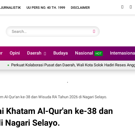
 JURNALISTIK
UU PERS NO. 40 TH. 1999
DISCLAIMER
er
Opini
Daerah
Budaya
Nasional
Internasion
HOT
rkuat Kolaborasi Pusat dan Daerah, Wali Kota Solok Hadiri Reses Anggota DPR 
.
m Al-Qur'an ke-38 dan Wisuda RA Tahun 2026 di Nagari Selayo. ‎
ai Khatam Al-Qur'an ke-38 dan
Nagari Selayo. ‎