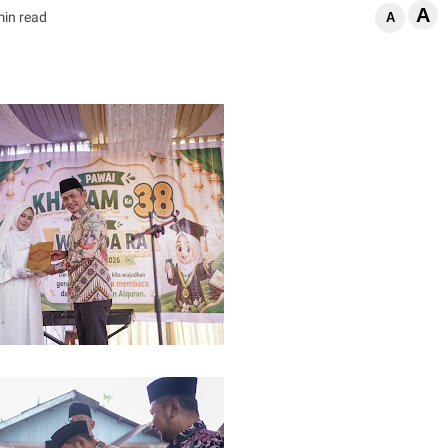
A
min read
A