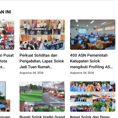
N INI
si Pusat
Perkuat Soliditas dan
400 ASN Pemerintah
Kota
Pengabdian, Lapas Solok
Kabupaten Solok
es
Jadi Tuan Rumah
mengikuti Profiling ASN
. Zigo
Musyawarah
2026.
Augustus 04, 2026
Augustus 04, 2026
Pembentukan Pengurus
P3I Tingkat Daerah.
gsung
Bupati Solok Hadiri Grand
Kejari Solok dan Dinas