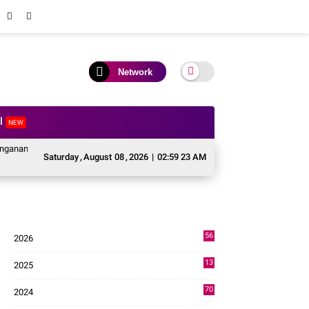
Network
al
NEW
cabencana Sektor Pertanian Kabupaten Solok, Alokasi Bantuan Irigasi Naik da
Saturday
,
August
08
,
2026
|
02:59 24 AM
56
2026
3
13
2025
49
70
2024
7