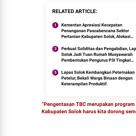
RELATED ARTICLE
Kementan Apresiasi Kecepatan
Penanganan Pascabencana Sektor
Pertanian Kabupaten Solok, Alokasi
Bantuan Irigasi Naik dari 13 Menjadi 7
Unit.
Perkuat Soliditas dan Pengabdian, La
Solok Jadi Tuan Rumah Musyawarah
Pembentukan Pengurus P3I Tingkat
Daerah.
Lapas Solok Kembangkan Peternakan I
Petelur, Bekali Warga Binaan dengan
Keterampilan Produktif.
‎“Pengentasan TBC merupakan program B
Kabupaten Solok harus kita dorong sema