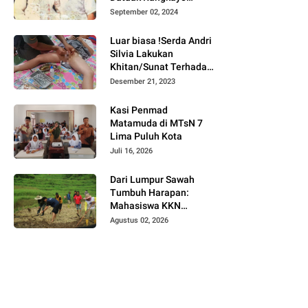
Batuah Cawako
September 02, 2024
Bukittinggi
Luar biasa !Serda Andri
Silvia Lakukan
Khitan/Sunat Terhadap
Anak Warga Binaannya
Desember 21, 2023
Kasi Penmad
Matamuda di MTsN 7
Lima Puluh Kota
Juli 16, 2026
Dari Lumpur Sawah
Tumbuh Harapan:
Mahasiswa KKN
Universitas Andalas
Agustus 02, 2026
Dampingi Demonstrasi
Program Sawah Pokok
Murah di Jorong Bayua