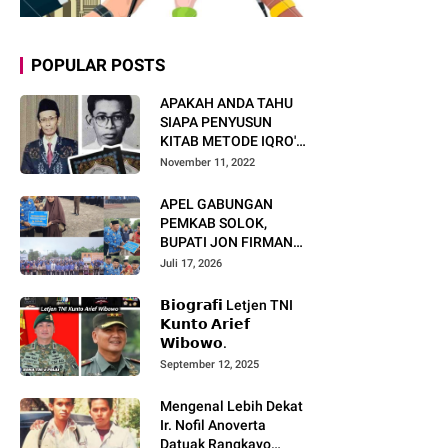
POPULAR POSTS
APAKAH ANDA TAHU
SIAPA PENYUSUN
KITAB METODE IQRO'?
INI BIOGRAFI KH. AS'AD
November 11, 2022
HUMAM
APEL GABUNGAN
PEMKAB SOLOK,
BUPATI JON FIRMAN
PANDU TEKANKAN ASN
Juli 17, 2026
TINGKATKAN KINERJA
DAN PELAYANAN
𝗕𝗶𝗼𝗴𝗿𝗮𝗳𝗶 Letjen TNI
MASYARAKAT.
𝗞𝘂𝗻𝘁𝗼 𝗔𝗿𝗶𝗲𝗳
𝗪𝗶𝗯𝗼𝘄𝗼.
September 12, 2025
Mengenal Lebih Dekat
Ir. Nofil Anoverta
Datuak Rangkayo