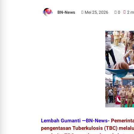
BN-News
Mei 25, 2026
0
2 m
Lembah Gumanti —BN-News-
Pemerint
pengentasan Tuberkulosis (TBC) melal