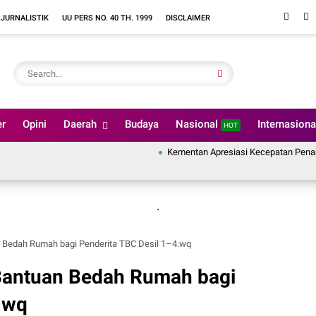
 JURNALISTIK
UU PERS NO. 40 TH. 1999
DISCLAIMER
er
Opini
Daerah
Budaya
Nasional
Internasion
HOT
Kementan Apresiasi Kecepatan Penanganan Pas
.
 Bedah Rumah bagi Penderita TBC Desil 1–4.wq
Bantuan Bedah Rumah bagi
.wq