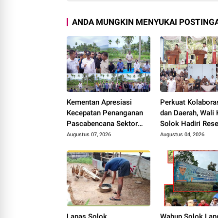
ANDA MUNGKIN MENYUKAI POSTINGA
Kementan Apresiasi
Perkuat Kolabora
Kecepatan Penanganan
dan Daerah, Wali 
Pascabencana Sektor
Solok Hadiri Res
Pertanian Kabupaten
Anggota DPR RI H
Augustus 07, 2026
Augustus 04, 2026
Solok, Alokasi Bantuan
Rolanda
Irigasi Naik dari 13
Menjadi 74 Unit.
Lapas Solok
Wabup Solok Lan