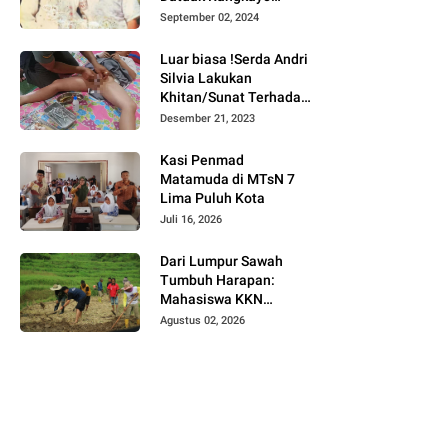
Batuah Cawako
September 02, 2024
Bukittinggi
Luar biasa !Serda Andri
Silvia Lakukan
Khitan/Sunat Terhadap
Anak Warga Binaannya
Desember 21, 2023
Kasi Penmad
Matamuda di MTsN 7
Lima Puluh Kota
Juli 16, 2026
Dari Lumpur Sawah
Tumbuh Harapan:
Mahasiswa KKN
Universitas Andalas
Agustus 02, 2026
Dampingi Demonstrasi
Program Sawah Pokok
Murah di Jorong Bayua