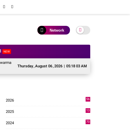
Network
al
NEW
ayjen TNI Krido Pramono Jadi Ikon Singing Competition HUT ke 81 RI
Pe
Thursday
,
August
06
,
2026
|
05:18 04 AM
56
2026
2
13
2025
49
70
2024
7