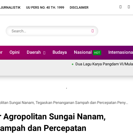
 JURNALISTIK
UU PERS NO. 40 TH. 1999
DISCLAIMER
er
Opini
Daerah
Budaya
Nasional
Internasion
HOT
Dua Lagu Karya Pangdam VI/Mulawarman M
.
ungai Nanam, Tegaskan Penanganan Sampah dan Percepatan Penyelesaian Koperasi Merah Putih.
r Agropolitan Sungai Nanam,
ampah dan Percepatan