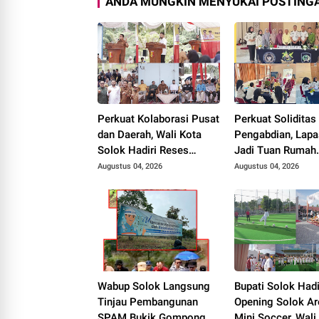
ANDA MUNGKIN MENYUKAI POSTINGA
Perkuat Kolaborasi Pusat
Perkuat Soliditas
dan Daerah, Wali Kota
Pengabdian, Lapa
Solok Hadiri Reses
Jadi Tuan Rumah
Anggota DPR RI H. Zigo
Musyawarah
Augustus 04, 2026
Augustus 04, 2026
Rolanda
Pembentukan Pe
P3I Tingkat Daer
Wabup Solok Langsung
Bupati Solok Hadi
Tinjau Pembangunan
Opening Solok Ar
SPAM Bukik Gompong,
Mini Soccer, Wali