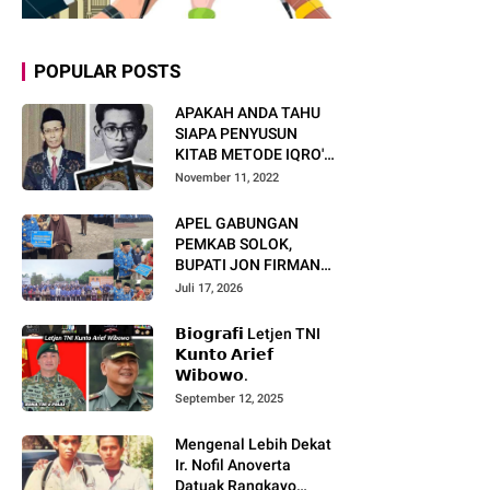
POPULAR POSTS
APAKAH ANDA TAHU
SIAPA PENYUSUN
KITAB METODE IQRO'?
INI BIOGRAFI KH. AS'AD
November 11, 2022
HUMAM
APEL GABUNGAN
PEMKAB SOLOK,
BUPATI JON FIRMAN
PANDU TEKANKAN ASN
Juli 17, 2026
TINGKATKAN KINERJA
DAN PELAYANAN
𝗕𝗶𝗼𝗴𝗿𝗮𝗳𝗶 Letjen TNI
MASYARAKAT.
𝗞𝘂𝗻𝘁𝗼 𝗔𝗿𝗶𝗲𝗳
𝗪𝗶𝗯𝗼𝘄𝗼.
September 12, 2025
Mengenal Lebih Dekat
Ir. Nofil Anoverta
Datuak Rangkayo