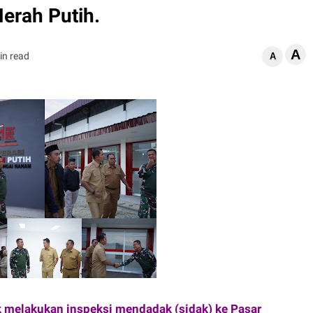
erah Putih.
A
in read
A
k melakukan inspeksi mendadak (sidak) ke Pasar