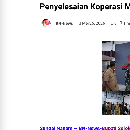
Penyelesaian Koperasi M
BN-News
Mei 25, 2026
0
1 m
Sungai Nanam — BN-News-
Bupati Solo