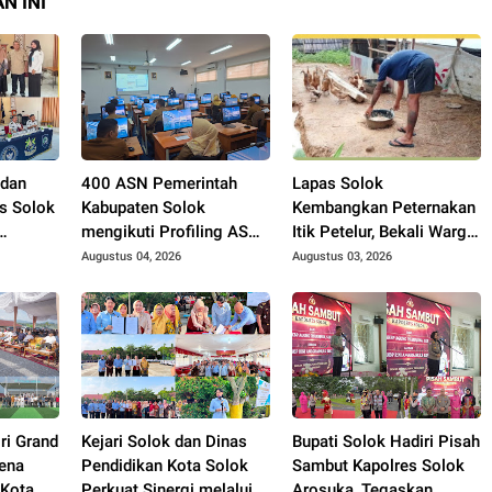
N INI
 dan
400 ASN Pemerintah
Lapas Solok
s Solok
Kabupaten Solok
Kembangkan Peternakan
mengikuti Profiling ASN
Itik Petelur, Bekali Warga
2026.
Binaan dengan
Augustus 04, 2026
Augustus 03, 2026
ngurus
Keterampilan Produktif.
ah.
ri Grand
Kejari Solok dan Dinas
Bupati Solok Hadiri Pisah
ena
Pendidikan Kota Solok
Sambut Kapolres Solok
 Kota
Perkuat Sinergi melalui
Arosuka, Tegaskan