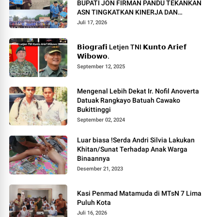
BUPATI JON FIRMAN PANDU TEKANKAN
ASN TINGKATKAN KINERJA DAN
PELAYANAN MASYARAKAT.
Juli 17, 2026
𝗕𝗶𝗼𝗴𝗿𝗮𝗳𝗶 Letjen TNI 𝗞𝘂𝗻𝘁𝗼 𝗔𝗿𝗶𝗲𝗳
𝗪𝗶𝗯𝗼𝘄𝗼.
September 12, 2025
Mengenal Lebih Dekat Ir. Nofil Anoverta
Datuak Rangkayo Batuah Cawako
Bukittinggi
September 02, 2024
Luar biasa !Serda Andri Silvia Lakukan
Khitan/Sunat Terhadap Anak Warga
Binaannya
Desember 21, 2023
Kasi Penmad Matamuda di MTsN 7 Lima
Puluh Kota
Juli 16, 2026