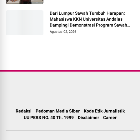
Dari Lumpur Sawah Tumbuh Harapan:
Mahasiswa KKN Universitas Andalas
Dampingi Demonstrasi Program Sawah
Pokok Murah di Jorong Bayua
Agustus 02, 2026
Redaksi
Pedoman Media Siber
Kode Etik Jurnalistik
UU PERS NO. 40 Th. 1999
Disclaimer
Career