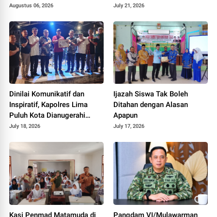
Singing Competition HUT ke
Melangkah”
Augustus 06, 2026
July 21, 2026
81 RI
Dinilai Komunikatif dan
Ijazah Siswa Tak Boleh
Inspiratif, Kapolres Lima
Ditahan dengan Alasan
Puluh Kota Dianugerahi
Apapun
Penghargaan
July 18, 2026
July 17, 2026
Kasi Penmad Matamuda di
Pangdam VI/Mulawarman