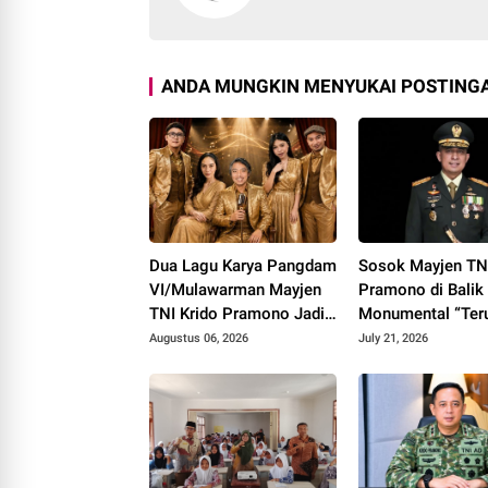
ANDA MUNGKIN MENYUKAI POSTINGA
Dua Lagu Karya Pangdam
Sosok Mayjen TNI
VI/Mulawarman Mayjen
Pramono di Balik
TNI Krido Pramono Jadi
Monumental “Ter
Ikon Singing Competition
Melangkah”
Augustus 06, 2026
July 21, 2026
HUT ke 81 RI