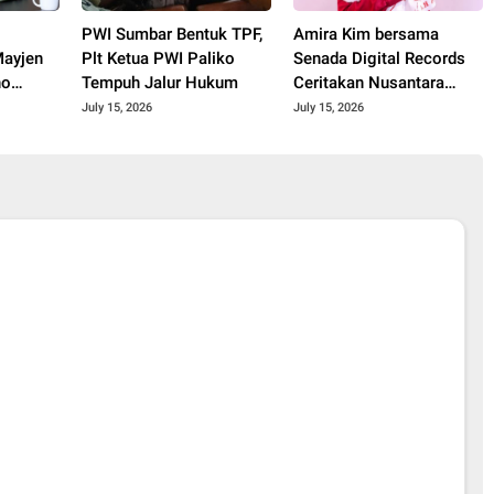
PWI Sumbar Bentuk TPF,
Amira Kim bersama
ayjen
Plt Ketua PWI Paliko
Senada Digital Records
no
Tempuh Jalur Hukum
Ceritakan Nusantara
spiratif
Lewat Nada
July 15, 2026
July 15, 2026
kah"