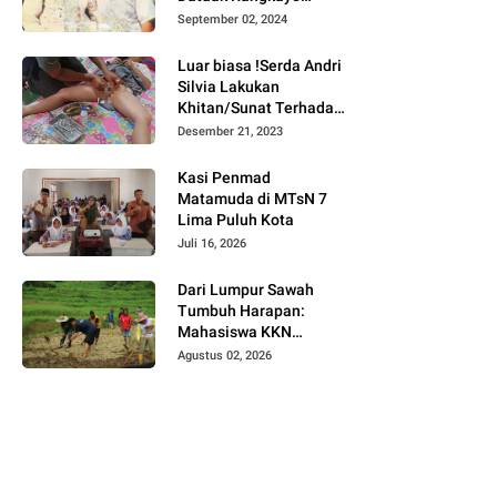
Batuah Cawako
September 02, 2024
Bukittinggi
Luar biasa !Serda Andri
Silvia Lakukan
Khitan/Sunat Terhadap
Anak Warga Binaannya
Desember 21, 2023
Kasi Penmad
Matamuda di MTsN 7
Lima Puluh Kota
Juli 16, 2026
Dari Lumpur Sawah
Tumbuh Harapan:
Mahasiswa KKN
Universitas Andalas
Agustus 02, 2026
Dampingi Demonstrasi
Program Sawah Pokok
Murah di Jorong Bayua