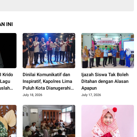
N INI
 Krido
Dinilai Komunikatif dan
Ijazah Siswa Tak Boleh
 Lagu
Inspiratif, Kapolres Lima
Ditahan dengan Alasan
uslah
Puluh Kota Dianugerahi
Apapun
Penghargaan
July 18, 2026
July 17, 2026