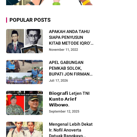
POPULAR POSTS
APAKAH ANDA TAHU
SIAPA PENYUSUN
KITAB METODE IQRO'?
INI BIOGRAFI KH. AS'AD
November 11, 2022
HUMAM
APEL GABUNGAN
PEMKAB SOLOK,
BUPATI JON FIRMAN
PANDU TEKANKAN ASN
Juli 17, 2026
TINGKATKAN KINERJA
DAN PELAYANAN
𝗕𝗶𝗼𝗴𝗿𝗮𝗳𝗶 Letjen TNI
MASYARAKAT.
𝗞𝘂𝗻𝘁𝗼 𝗔𝗿𝗶𝗲𝗳
𝗪𝗶𝗯𝗼𝘄𝗼.
September 12, 2025
Mengenal Lebih Dekat
Ir. Nofil Anoverta
Datuak Rangkayo