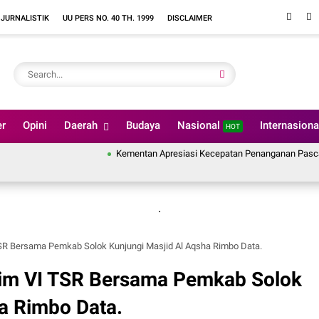
 JURNALISTIK
UU PERS NO. 40 TH. 1999
DISCLAIMER
er
Opini
Daerah
Budaya
Nasional
Internasion
HOT
Kementan Apresiasi Kecepatan Penanganan Pascabencana S
.
TSR Bersama Pemkab Solok Kunjungi Masjid Al Aqsha Rimbo Data.
Tim VI TSR Bersama Pemkab Solok
a Rimbo Data.