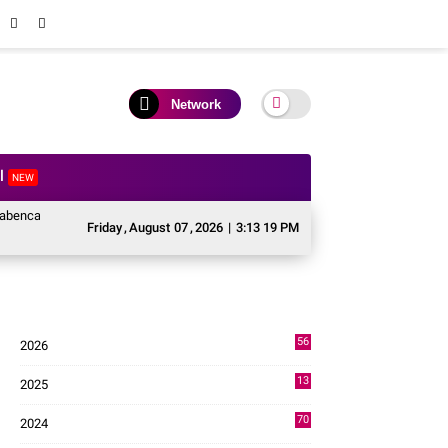
Network
al
NEW
ektor Pertanian Kabupaten Solok, Alokasi Bantuan Irigasi Naik dari 13 Menjad
Friday
,
August
07
,
2026
|
3:13 19 PM
56
2026
3
13
2025
49
70
2024
7