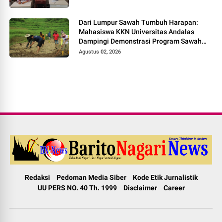
Dari Lumpur Sawah Tumbuh Harapan:
Mahasiswa KKN Universitas Andalas
Dampingi Demonstrasi Program Sawah
Pokok Murah di Jorong Bayua
Agustus 02, 2026
Redaksi
Pedoman Media Siber
Kode Etik Jurnalistik
UU PERS NO. 40 Th. 1999
Disclaimer
Career