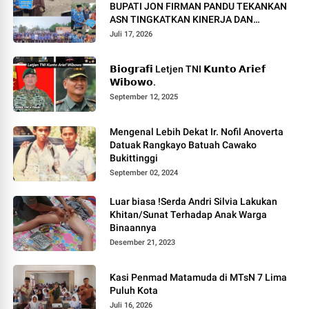
BUPATI JON FIRMAN PANDU TEKANKAN
ASN TINGKATKAN KINERJA DAN
PELAYANAN MASYARAKAT.
Juli 17, 2026
𝗕𝗶𝗼𝗴𝗿𝗮𝗳𝗶 Letjen TNI 𝗞𝘂𝗻𝘁𝗼 𝗔𝗿𝗶𝗲𝗳
𝗪𝗶𝗯𝗼𝘄𝗼.
September 12, 2025
Mengenal Lebih Dekat Ir. Nofil Anoverta
Datuak Rangkayo Batuah Cawako
Bukittinggi
September 02, 2024
Luar biasa !Serda Andri Silvia Lakukan
Khitan/Sunat Terhadap Anak Warga
Binaannya
Desember 21, 2023
Kasi Penmad Matamuda di MTsN 7 Lima
Puluh Kota
Juli 16, 2026