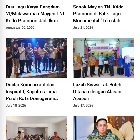
Dua Lagu Karya Pangdam
Sosok Mayjen TNI Krido
VI/Mulawarman Mayjen TNI
Pramono di Balik Lagu
Krido Pramono Jadi Ikon
Monumental “Teruslah
Singing Competition HUT ke
Melangkah”
Augustus 06, 2026
July 21, 2026
81 RI
Dinilai Komunikatif dan
Ijazah Siswa Tak Boleh
Inspiratif, Kapolres Lima
Ditahan dengan Alasan
Puluh Kota Dianugerahi
Apapun
Penghargaan
July 18, 2026
July 17, 2026