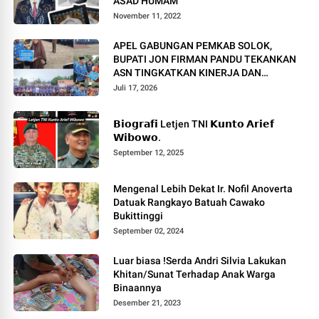
AS'AD HUMAM
November 11, 2022
APEL GABUNGAN PEMKAB SOLOK,
BUPATI JON FIRMAN PANDU TEKANKAN
ASN TINGKATKAN KINERJA DAN
PELAYANAN MASYARAKAT.
Juli 17, 2026
𝗕𝗶𝗼𝗴𝗿𝗮𝗳𝗶 Letjen TNI 𝗞𝘂𝗻𝘁𝗼 𝗔𝗿𝗶𝗲𝗳
𝗪𝗶𝗯𝗼𝘄𝗼.
September 12, 2025
Mengenal Lebih Dekat Ir. Nofil Anoverta
Datuak Rangkayo Batuah Cawako
Bukittinggi
September 02, 2024
Luar biasa !Serda Andri Silvia Lakukan
Khitan/Sunat Terhadap Anak Warga
Binaannya
Desember 21, 2023