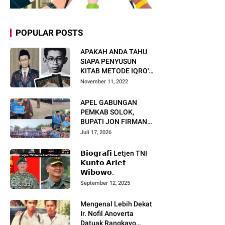
POPULAR POSTS
APAKAH ANDA TAHU
SIAPA PENYUSUN
KITAB METODE IQRO'?
INI BIOGRAFI KH. AS'AD
November 11, 2022
HUMAM
APEL GABUNGAN
PEMKAB SOLOK,
BUPATI JON FIRMAN
PANDU TEKANKAN ASN
Juli 17, 2026
TINGKATKAN KINERJA
DAN PELAYANAN
𝗕𝗶𝗼𝗴𝗿𝗮𝗳𝗶 Letjen TNI
MASYARAKAT.
𝗞𝘂𝗻𝘁𝗼 𝗔𝗿𝗶𝗲𝗳
𝗪𝗶𝗯𝗼𝘄𝗼.
September 12, 2025
Mengenal Lebih Dekat
Ir. Nofil Anoverta
Datuak Rangkayo