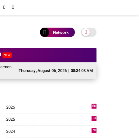
Network
al
NEW
jen TNI Krido Pramono Jadi Ikon Singing Competition HUT ke 81 RI
Perku
Thursday
,
August
06
,
2026
|
08:34 09 AM
56
2026
2
13
2025
49
70
2024
7