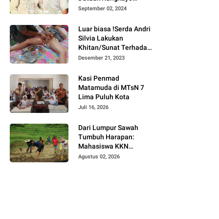
Batuah Cawako
September 02, 2024
Bukittinggi
Luar biasa !Serda Andri
Silvia Lakukan
Khitan/Sunat Terhadap
Anak Warga Binaannya
Desember 21, 2023
Kasi Penmad
Matamuda di MTsN 7
Lima Puluh Kota
Juli 16, 2026
Dari Lumpur Sawah
Tumbuh Harapan:
Mahasiswa KKN
Universitas Andalas
Agustus 02, 2026
Dampingi Demonstrasi
Program Sawah Pokok
Murah di Jorong Bayua