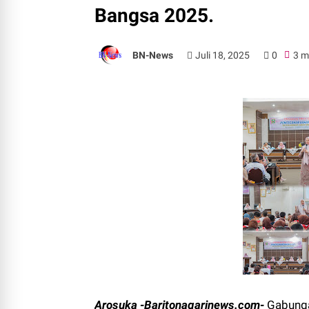
Bangsa 2025.
BN-News
Juli 18, 2025
0
3 m
Arosuka -Baritonagarinews.com-
Gabunga