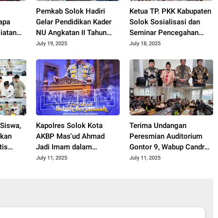
Pemkab Solok Hadiri
Ketua TP. PKK Kabupaten
apa
Gelar Pendidikan Kader
Solok Sosialisasi dan
iatan
NU Angkatan II Tahun
Seminar Pencegahan
Solok
2025.
Bahaya LGBT di Kalangan
July 19, 2025
July 18, 2025
Sekolah Demi Anak
Bangsa 2025.
Siswa,
Kapolres Solok Kota
Terima Undangan
rkan
AKBP Mas'ud Ahmad
Peresmian Auditorium
tis
Jadi Imam dalam
Gontor 9, Wabup Candra
 2025.
Gerakan Sholat Subuh
Apresiasi Kiprah Ponpes
July 11, 2025
July 11, 2025
Berjamaah di Masjid
dalam Mencerdaskan
Nurul Ilmi
Umat 2025.