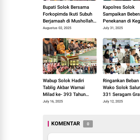
Bupati Solok Bersama
Kapolres Solok
Forkopimda Ikuti Subuh
Sampaikan Beber
Berjamaah di Mushollah
Penekanan di Keg
Nurussalam.
Bintohtal Polres 
Augustus 02, 2025
July 31, 2025
2025.
Wabup Solok Hadiri
Ringankan Beban 
Tablig Akbar Warnai
Wako Solok Salu
Milad ke- 393 Tahun
331 Seragam Gra
2025 di Nagari
bersama BAZNAS
July 16, 2025
July 12, 2025
Paninjauan.
KOMENTAR
0