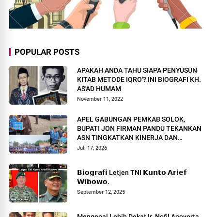
POPULAR POSTS
APAKAH ANDA TAHU SIAPA PENYUSUN
KITAB METODE IQRO'? INI BIOGRAFI KH.
AS'AD HUMAM
November 11, 2022
APEL GABUNGAN PEMKAB SOLOK,
BUPATI JON FIRMAN PANDU TEKANKAN
ASN TINGKATKAN KINERJA DAN
PELAYANAN MASYARAKAT.
Juli 17, 2026
𝗕𝗶𝗼𝗴𝗿𝗮𝗳𝗶 Letjen TNI 𝗞𝘂𝗻𝘁𝗼 𝗔𝗿𝗶𝗲𝗳
𝗪𝗶𝗯𝗼𝘄𝗼.
September 12, 2025
Mengenal Lebih Dekat Ir. Nofil Anoverta