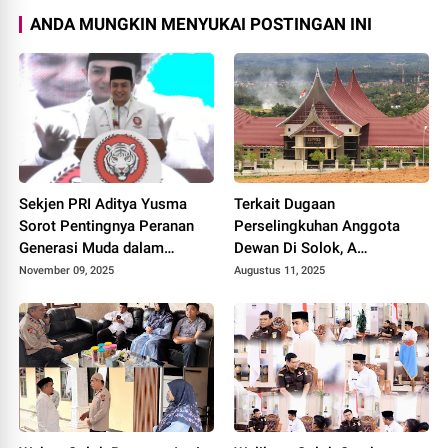
ANDA MUNGKIN MENYUKAI POSTINGAN INI
Sekjen PRI Aditya Yusma
Terkait Dugaan
Sorot Pentingnya Peranan
Perselingkuhan Anggota
Generasi Muda dalam
Dewan Di Solok, A
Memperkuat Demokrasi
Berencana Laporkan
November 09, 2025
Augustus 11, 2025
Indonesia
Isterinya RH ke BK dan
Tempuh Jalur Hukum