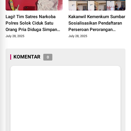
Lagi! Tim Satres Narkoba
Kakanwil Kemenkum Sumbar
Polres Solok Ciduk Satu
Sosialisasikan Pendaftaran
Orang Pria Diduga Simpan
Perseroan Perorangan
Sabu.
Pertemuan Masyarakat Nias
July 28, 2025
July 28, 2025
Selatan (OMANISE) di
Padang 2025
KOMENTAR
0