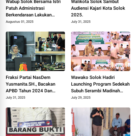
Wabup Solok Bersama Istri
Walikota Solok Sambut
Patuh Administrasi
Audiensi Kajari Kota Solok
Berkendaraan Lakukan
2025.
Pengurusan SIM di Polres
Augustus 01, 2025
July 31, 2025
Arosuka.
Fraksi Partai NasDem
Wawako Solok Hadiri
Yusmanita.SH., Bacakan
Launching Program Sedekah
APBD Tahun 2024 Dan
Subuh Serambi Madinah
Rancangan Peraturan Daerah
2025.
July 31, 2025
July 29, 2025
Tentang RPJMD Tahun
2025-2029.