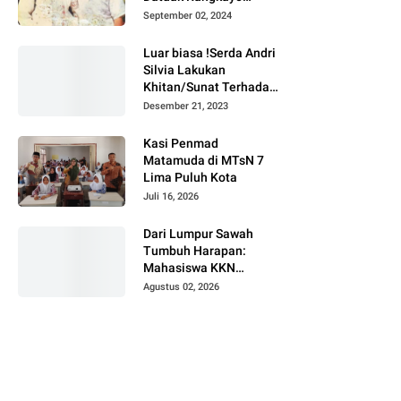
Batuah Cawako
September 02, 2024
Bukittinggi
Luar biasa !Serda Andri
Silvia Lakukan
Khitan/Sunat Terhadap
Anak Warga Binaannya
Desember 21, 2023
Kasi Penmad
Matamuda di MTsN 7
Lima Puluh Kota
Juli 16, 2026
Dari Lumpur Sawah
Tumbuh Harapan:
Mahasiswa KKN
Universitas Andalas
Agustus 02, 2026
Dampingi Demonstrasi
Program Sawah Pokok
Murah di Jorong Bayua