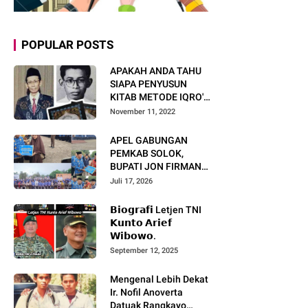
POPULAR POSTS
APAKAH ANDA TAHU
SIAPA PENYUSUN
KITAB METODE IQRO'?
INI BIOGRAFI KH. AS'AD
November 11, 2022
HUMAM
APEL GABUNGAN
PEMKAB SOLOK,
BUPATI JON FIRMAN
PANDU TEKANKAN ASN
Juli 17, 2026
TINGKATKAN KINERJA
DAN PELAYANAN
𝗕𝗶𝗼𝗴𝗿𝗮𝗳𝗶 Letjen TNI
MASYARAKAT.
𝗞𝘂𝗻𝘁𝗼 𝗔𝗿𝗶𝗲𝗳
𝗪𝗶𝗯𝗼𝘄𝗼.
September 12, 2025
Mengenal Lebih Dekat
Ir. Nofil Anoverta
Datuak Rangkayo