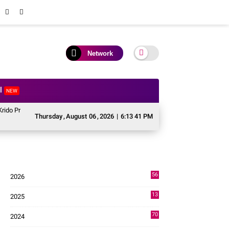
Network
al
NEW
 Jadi Ikon Singing Competition HUT ke 81 RI
Perkuat Kolaborasi Pusat d
Thursday
,
August
06
,
2026
|
6:13 42 PM
56
2026
2
13
2025
49
70
2024
7