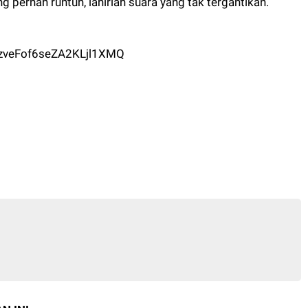
ng pernah runtuh, lahirlah suara yang tak tergantikan.
fzveFof6seZA2KLjl1XMQ