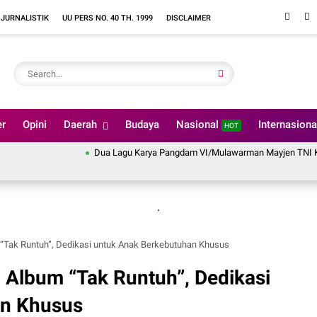
 JURNALISTIK
UU PERS NO. 40 TH. 1999
DISCLAIMER
er
Opini
Daerah
Budaya
Nasional
Internasion
HOT
Dua Lagu Karya Pangdam VI/Mulawarman Mayjen TNI Krido Pramono
.
 “Tak Runtuh”, Dedikasi untuk Anak Berkebutuhan Khusus
 Album “Tak Runtuh”, Dedikasi
an Khusus