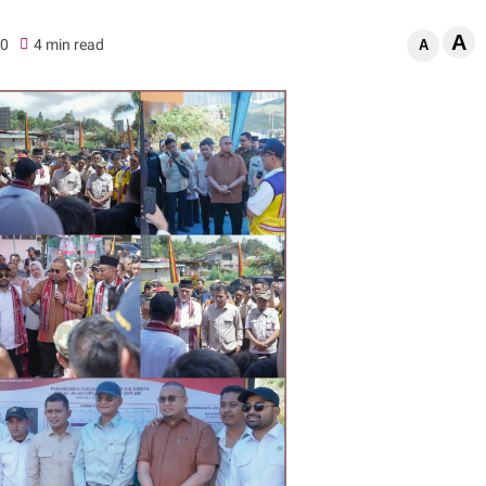
A
0
4 min read
A