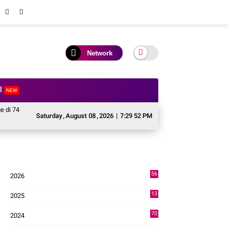
Network
al
NEW
agari Kabupaten Solok, Siapkan Generasi Digital Menuju Indonesia Emas 2045.
Saturday
,
August
08
,
2026
|
7:29 53 PM
56
2026
4
13
2025
49
70
2024
7