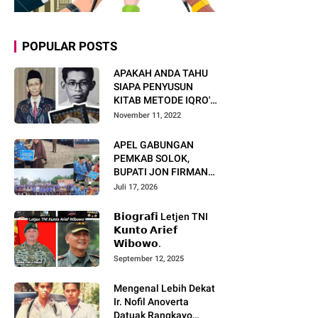
POPULAR POSTS
APAKAH ANDA TAHU
SIAPA PENYUSUN
KITAB METODE IQRO'?
INI BIOGRAFI KH. AS'AD
November 11, 2022
HUMAM
APEL GABUNGAN
PEMKAB SOLOK,
BUPATI JON FIRMAN
PANDU TEKANKAN ASN
Juli 17, 2026
TINGKATKAN KINERJA
DAN PELAYANAN
𝗕𝗶𝗼𝗴𝗿𝗮𝗳𝗶 Letjen TNI
MASYARAKAT.
𝗞𝘂𝗻𝘁𝗼 𝗔𝗿𝗶𝗲𝗳
𝗪𝗶𝗯𝗼𝘄𝗼.
September 12, 2025
Mengenal Lebih Dekat
Ir. Nofil Anoverta
Datuak Rangkayo