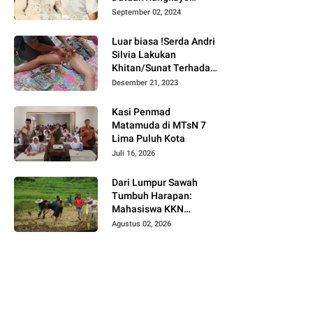
Batuah Cawako
September 02, 2024
Bukittinggi
Luar biasa !Serda Andri
Silvia Lakukan
Khitan/Sunat Terhadap
Anak Warga Binaannya
Desember 21, 2023
Kasi Penmad
Matamuda di MTsN 7
Lima Puluh Kota
Juli 16, 2026
Dari Lumpur Sawah
Tumbuh Harapan:
Mahasiswa KKN
Universitas Andalas
Agustus 02, 2026
Dampingi Demonstrasi
Program Sawah Pokok
Murah di Jorong Bayua