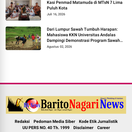
Kasi Penmad Matamuda di MTsN 7 Lima
Puluh Kota
Juli 16, 2026
Dari Lumpur Sawah Tumbuh Harapan:
Mahasiswa KKN Universitas Andalas
Dampingi Demonstrasi Program Sawah
Pokok Murah di Jorong Bayua
Agustus 02, 2026
Redaksi
Pedoman Media Siber
Kode Etik Jurnalistik
UU PERS NO. 40 Th. 1999
Disclaimer
Career