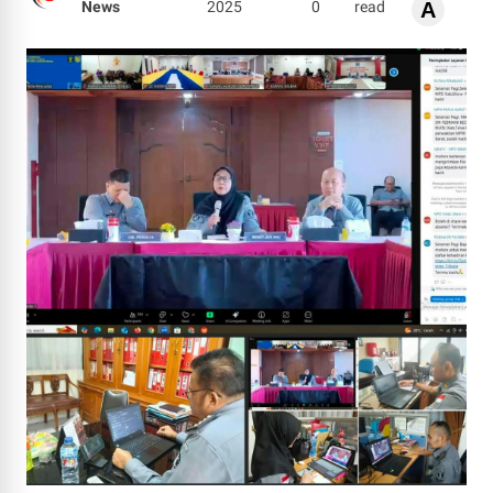
News
2025
0
read
A