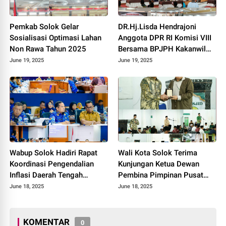
Pemkab Solok Gelar
DR.Hj.Lisda Hendrajoni
Sosialisasi Optimasi Lahan
Anggota DPR RI Komisi VIII
Non Rawa Tahun 2025
Bersama BPJPH Kakanwil
Sumbar Gelar Roadshow
June 19, 2025
June 19, 2025
Diseminasi Produk Halal di
Kota Solok 2025.
Wabup Solok Hadiri Rapat
Wali Kota Solok Terima
Koordinasi Pengendalian
Kunjungan Ketua Dewan
Inflasi Daerah Tengah
Pembina Pimpinan Pusat
Provinsi Sumatera Barat
Muhammadiyah Tahun 2025.
June 18, 2025
June 18, 2025
Tahun 2025
KOMENTAR
0