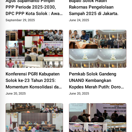
Agus Supamanto Pimpin
Bupati Solok Hadiri
PPP Periode 2025-2030,
Rakornas Pengelolaan
DPC PPP Kota Solok : Awal
Sampah 2025 di Jakarta.
Kebangkitan Partai Kabah
September 29, 2025
June 24, 2025
Konferensi PGRI Kabupaten
Pemkab Solok Gandeng
Solok ke-23 Tahun 2025:
UNAND Kembangkan
Momentum Konsolidasi dan
Kopdes Merah Putih: Dorong
Pemilihan Pengurus Baru.
Produksi Pupuk Organik dan
June 20, 2025
June 20, 2025
Kesejahteraan Petani 2025.