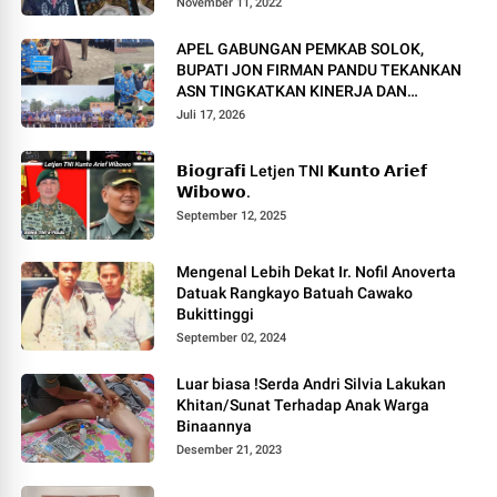
November 11, 2022
APEL GABUNGAN PEMKAB SOLOK,
BUPATI JON FIRMAN PANDU TEKANKAN
ASN TINGKATKAN KINERJA DAN
PELAYANAN MASYARAKAT.
Juli 17, 2026
𝗕𝗶𝗼𝗴𝗿𝗮𝗳𝗶 Letjen TNI 𝗞𝘂𝗻𝘁𝗼 𝗔𝗿𝗶𝗲𝗳
𝗪𝗶𝗯𝗼𝘄𝗼.
September 12, 2025
Mengenal Lebih Dekat Ir. Nofil Anoverta
Datuak Rangkayo Batuah Cawako
Bukittinggi
September 02, 2024
Luar biasa !Serda Andri Silvia Lakukan
Khitan/Sunat Terhadap Anak Warga
Binaannya
Desember 21, 2023