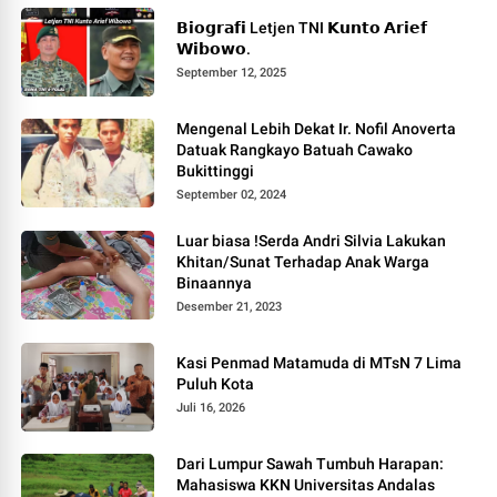
𝗕𝗶𝗼𝗴𝗿𝗮𝗳𝗶 Letjen TNI 𝗞𝘂𝗻𝘁𝗼 𝗔𝗿𝗶𝗲𝗳
𝗪𝗶𝗯𝗼𝘄𝗼.
September 12, 2025
Mengenal Lebih Dekat Ir. Nofil Anoverta
Datuak Rangkayo Batuah Cawako
Bukittinggi
September 02, 2024
Luar biasa !Serda Andri Silvia Lakukan
Khitan/Sunat Terhadap Anak Warga
Binaannya
Desember 21, 2023
Kasi Penmad Matamuda di MTsN 7 Lima
Puluh Kota
Juli 16, 2026
Dari Lumpur Sawah Tumbuh Harapan:
Mahasiswa KKN Universitas Andalas