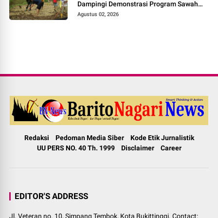
Dampingi Demonstrasi Program Sawah
Pokok Murah di Jorong Bayua
Agustus 02, 2026
Redaksi
Pedoman Media Siber
Kode Etik Jurnalistik
UU PERS NO. 40 Th. 1999
Disclaimer
Career
EDITOR'S ADDRESS
Jl. Veteran no. 10, Simpang Tembok, Kota Bukittinggi. Contact: