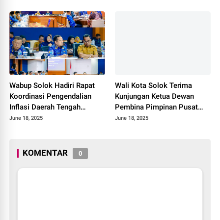
Diseminasi Produk Halal di
Kota Solok 2025.
Wabup Solok Hadiri Rapat
Wali Kota Solok Terima
Koordinasi Pengendalian
Kunjungan Ketua Dewan
Inflasi Daerah Tengah
Pembina Pimpinan Pusat
Provinsi Sumatera Barat
Muhammadiyah Tahun 2025.
June 18, 2025
June 18, 2025
Tahun 2025
KOMENTAR
0