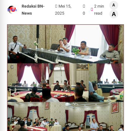
A
Redaksi BN-
Mei 15,
2 min
News
2025
0
read
A