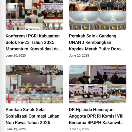
Konferensi PGRI Kabupaten
Pemkab Solok Gandeng
Solok ke-23 Tahun 2025:
UNAND Kembangkan
Momentum Konsolidasi dan
Kopdes Merah Putih: Dorong
Pemilihan Pengurus Baru.
Produksi Pupuk Organik dan
June 20, 2025
June 20, 2025
Kesejahteraan Petani 2025.
Pemkab Solok Gelar
DR.Hj.Lisda Hendrajoni
Sosialisasi Optimasi Lahan
Anggota DPR RI Komisi VIII
Non Rawa Tahun 2025
Bersama BPJPH Kakanwil
Sumbar Gelar Roadshow
June 19, 2025
June 19, 2025