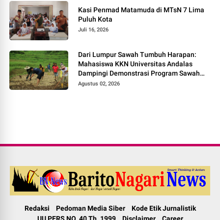
Kasi Penmad Matamuda di MTsN 7 Lima
Puluh Kota
Juli 16, 2026
Dari Lumpur Sawah Tumbuh Harapan:
Mahasiswa KKN Universitas Andalas
Dampingi Demonstrasi Program Sawah
Pokok Murah di Jorong Bayua
Agustus 02, 2026
Redaksi
Pedoman Media Siber
Kode Etik Jurnalistik
UU PERS NO. 40 Th. 1999
Disclaimer
Career