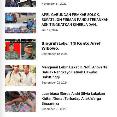
November 11, 2022
APEL GABUNGAN PEMKAB SOLOK,
BUPATI JON FIRMAN PANDU TEKANKAN
ASN TINGKATKAN KINERJA DAN
PELAYANAN MASYARAKAT.
Juli 17, 2026
𝗕𝗶𝗼𝗴𝗿𝗮𝗳𝗶 Letjen TNI 𝗞𝘂𝗻𝘁𝗼 𝗔𝗿𝗶𝗲𝗳
𝗪𝗶𝗯𝗼𝘄𝗼.
September 12, 2025
Mengenal Lebih Dekat Ir. Nofil Anoverta
Datuak Rangkayo Batuah Cawako
Bukittinggi
September 02, 2024
Luar biasa !Serda Andri Silvia Lakukan
Khitan/Sunat Terhadap Anak Warga
Binaannya
Desember 21, 2023