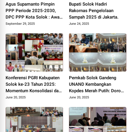
Agus Supamanto Pimpin
Bupati Solok Hadiri
PPP Periode 2025-2030,
Rakornas Pengelolaan
DPC PPP Kota Solok : Awal
Sampah 2025 di Jakarta.
Kebangkitan Partai Kabah
September 29, 2025
June 24, 2025
Konferensi PGRI Kabupaten
Pemkab Solok Gandeng
Solok ke-23 Tahun 2025:
UNAND Kembangkan
Momentum Konsolidasi dan
Kopdes Merah Putih: Dorong
Pemilihan Pengurus Baru.
Produksi Pupuk Organik dan
June 20, 2025
June 20, 2025
Kesejahteraan Petani 2025.