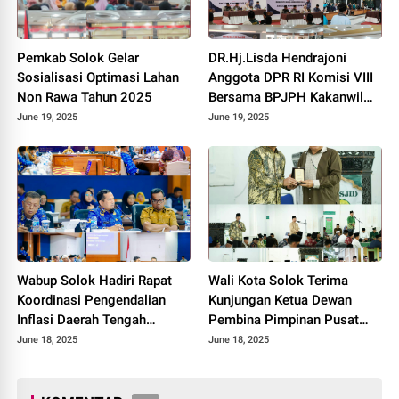
Pemkab Solok Gelar
DR.Hj.Lisda Hendrajoni
Sosialisasi Optimasi Lahan
Anggota DPR RI Komisi VIII
Non Rawa Tahun 2025
Bersama BPJPH Kakanwil
Sumbar Gelar Roadshow
June 19, 2025
June 19, 2025
Diseminasi Produk Halal di
Kota Solok 2025.
Wabup Solok Hadiri Rapat
Wali Kota Solok Terima
Koordinasi Pengendalian
Kunjungan Ketua Dewan
Inflasi Daerah Tengah
Pembina Pimpinan Pusat
Provinsi Sumatera Barat
Muhammadiyah Tahun 2025.
June 18, 2025
June 18, 2025
Tahun 2025